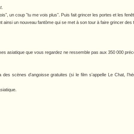
t
.
s", un coup "tu me vois plus". Puis fait grincer les portes et les fenêtr
ant ainsi un nouveau fantôme qui se met à son tour à faire grincer de
ômes asiatique que vous regardez ne ressemble pas aux 350 000 pré
ra des scènes d'angoisse gratuites (si le film s'appelle
Le Chat
, l'h
siatique.