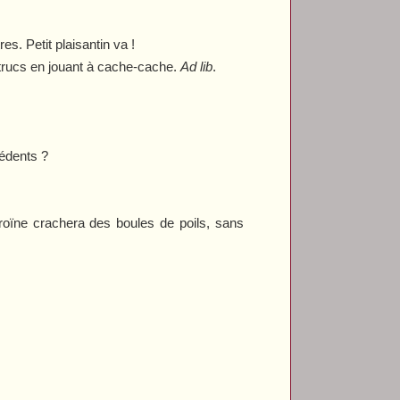
es. Petit plaisantin va !
s trucs en jouant à cache-cache.
Ad lib
.
cédents ?
éroïne crachera des boules de poils, sans