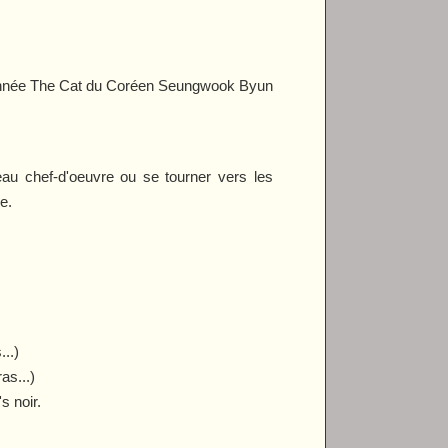
année
The Cat
du Coréen Seungwook Byun
eau chef-d'oeuvre ou se tourner vers les
re.
..)
as...)
s noir.