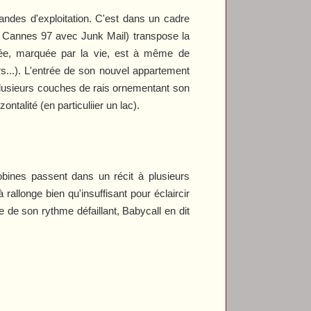
andes d'exploitation. C'est dans un cadre
e à Cannes 97 avec
Junk Mail
) transpose la
mée, marquée par la vie, est à même de
rs...). L'entrée de son nouvel appartement
plusieurs couches de rais ornementant son
talité (en particuliier un lac).
bines passent dans un récit à plusieurs
allonge bien qu'insuffisant pour éclaircir
e de son rythme défaillant,
Babycall
en dit