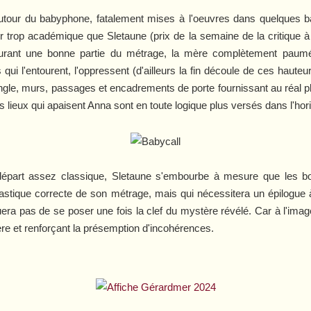
autour du babyphone, fatalement mises à l'oeuvres dans quelques b
ur trop académique que Sletaune (prix de la semaine de la critiqu
durant une bonne partie du métrage, la mère complètement pau
ui l'entourent, l'oppressent (d'ailleurs la fin découle de ces hauteu
ngle, murs, passages et encadrements de porte fournissant au réal 
ieux qui apaisent Anna sont en toute logique plus versés dans l'horizon
épart assez classique, Sletaune s'embourbe à mesure que les bo
lastique correcte de son métrage, mais qui nécessitera un épilogue à r
ra pas de se poser une fois la clef du mystère révélé. Car à l'imag
ère et renforçant la présemption d'incohérences.