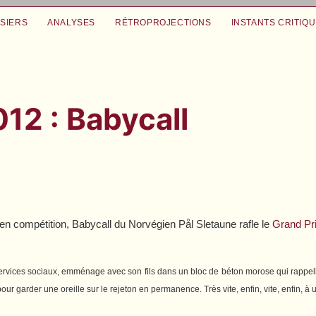
SIERS
ANALYSES
RÉTROPROJECTIONS
INSTANTS CRITIQ
12 : Babycall
 en compétition,
Babycall
du Norvégien Pål Sletaune rafle le
Grand Prix
ervices sociaux, emménage avec son fils dans un bloc de béton morose qui rappel
ur garder une oreille sur le rejeton en permanence. Très vite, enfin, vite, enfin, à