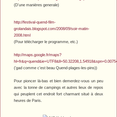
(D'une manières generale)
http://festival-quend-film-
grolandais.blogspot.com/2008/09/soir-matin-
2008.html
(Pour télécharger le programme, etc.)
http://maps.google.fr/maps?
hl=fr&q=quend&ie=UTF8&ll=50.32208,1.54918&spn=0.0075
('gad comme c'est beau Quend-plages-les-pins))
Pour pioncer là-bas et bien demerdez-vous un peu
avec la tonne de campings et autres lieux de repos
qui peuplent cet endroit fort charmant situé à deux
heures de Paris.