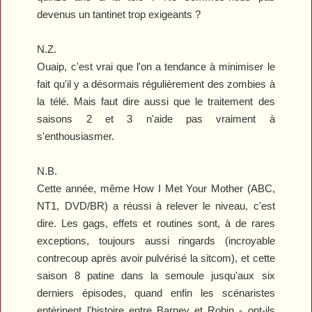
devenus un tantinet trop exigeants ?
N.Z.
Ouaip, c'est vrai que l'on a tendance à minimiser le
fait qu'il y a désormais régulièrement des zombies à
la télé. Mais faut dire aussi que le traitement des
saisons 2 et 3 n'aide pas vraiment à
s'enthousiasmer.
N.B.
Cette année, même
How I Met Your Mother
(ABC,
NT1, DVD/BR) a réussi à relever le niveau, c'est
dire. Les gags, effets et routines sont, à de rares
exceptions, toujours aussi ringards (incroyable
contrecoup après avoir pulvérisé la sitcom), et cette
saison 8 patine dans la semoule jusqu'aux six
derniers épisodes, quand enfin les scénaristes
entérinent l'histoire entre Barney et Robin - ont-ils