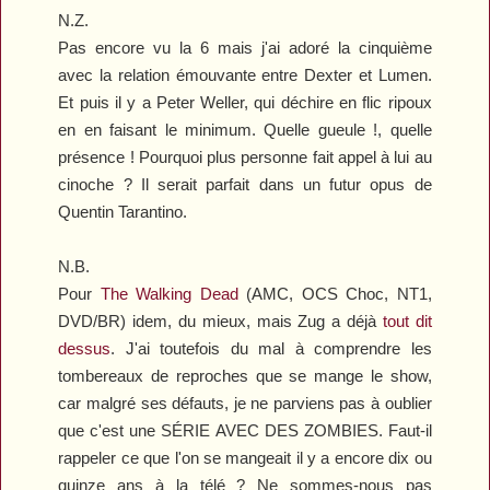
N.Z.
Pas encore vu la 6 mais j'ai adoré la cinquième
avec la relation émouvante entre Dexter et Lumen.
Et puis il y a Peter Weller, qui déchire en flic ripoux
en en faisant le minimum. Quelle gueule !, quelle
présence ! Pourquoi plus personne fait appel à lui au
cinoche ? Il serait parfait dans un futur opus de
Quentin Tarantino.
N.B.
Pour
The Walking Dead
(AMC, OCS Choc, NT1,
DVD/BR) idem, du mieux, mais Zug a déjà
tout dit
dessus
. J'ai toutefois du mal à comprendre les
tombereaux de reproches que se mange le show,
car malgré ses défauts, je ne parviens pas à oublier
que c'est une SÉRIE AVEC DES ZOMBIES. Faut-il
rappeler ce que l'on se mangeait il y a encore dix ou
quinze ans à la télé ? Ne sommes-nous pas