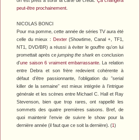
on est prêts à sortir la carte de crédit.
Ça changera
peut-être prochainement
.
NICOLAS BONCI
Pour ma pomme, cette année de séries TV aura été
celle du mieux :
Dexter
(Showtime, Canal +, TF1,
NT1, DVD/BR) a réussi à éviter le gouffre qu'on lui
promettait après ce
jumping the shark
en conclusion
d'
une saison 6 vraiment embarrassante
. La relation
entre Debra et son frère redevient cohérente à
défaut d'être passionnante, l'obligation du "serial
killer de la semaine" est mieux intégrée à l'intrigue
générale et les scènes entre Michael C. Hall et Ray
Stevenson, bien que trop rares, ont rappellé les
sommets des quatre premières saisons. Bref, de
quoi maintenir l'envie de suivre le show pour la
dernière année (il faut que ce soit la dernière). (
1
)