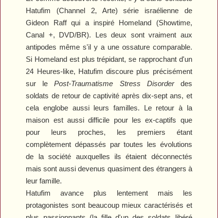
Hatufim
(Channel 2, Arte) série israélienne de
Gideon Raff qui a inspiré
Homeland
(Showtime,
Canal +, DVD/BR). Les deux sont vraiment aux
antipodes même s'il y a une ossature comparable.
Si
Homeland
est plus trépidant, se rapprochant d'un
24 Heures
-like,
Hatufim
discoure plus précisément
sur le
Post-Traumatisme Stress Disorder
des
soldats de retour de captivité après dix-sept ans, et
cela englobe aussi leurs familles. Le retour à la
maison est aussi difficile pour les ex-captifs que
pour leurs proches, les premiers étant
complètement dépassés par toutes les évolutions
de la société auxquelles ils étaient déconnectés
mais sont aussi devenus quasiment des étrangers à
leur famille.
Hatufim
avance plus lentement mais les
protagonistes sont beaucoup mieux caractérisés et
plus passionnants (la fille d'un des soldats libéré