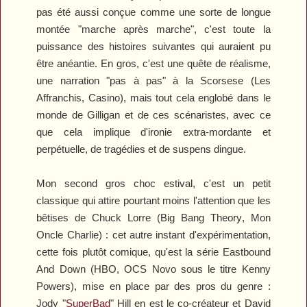
pas été aussi conçue comme une sorte de longue
montée "marche après marche", c'est toute la
puissance des histoires suivantes qui auraient pu
être anéantie. En gros, c'est une quête de réalisme,
une narration "pas à pas" à la Scorsese (
Les
Affranchis
,
Casino
), mais tout cela englobé dans le
monde de Gilligan et de ces scénaristes, avec ce
que cela implique d'ironie extra-mordante et
perpétuelle, de tragédies et de suspens dingue.
Mon second gros choc estival, c'est un petit
classique qui attire pourtant moins l'attention que les
bêtises de Chuck Lorre (
Big Bang Theory
,
Mon
Oncle Charlie
) : cet autre instant d'expérimentation,
cette fois plutôt comique, qu'est la série
Eastbound
And Down
(HBO, OCS Novo sous le titre
Kenny
Powers
)
, mise en place par des pros du genre :
Jody "
SuperBad
" Hill en est le co-créateur et David