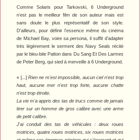
Comme
Solaris
pour Tarkovski,
6 Underground
n'est pas le meilleur film de son auteur mais est
sans doute le plus représentatif de son style.
D'ailleurs, pour définir l'essence même du cinéma
de Michael Bay, voire sa
persona
, il suffit d'adapter
très légèrement le serment des Navy Seals récité
par le bleu-bite Patton dans
Du Sang Et Des Larmes
de Peter Berg, qui sied à merveille à
6 Underground
.
« [...]
Rien ne m'est impossible, aucun ciel n'est trop
haut, aucune mer n'est trop forte, aucune chatte
n'est trop étroite.
La vie m'a appris des tas de trucs comme de jamais
tirer sur un homme de gros calibre avec une arme
de petit calibre.
J'ai conduit des tas de véhicules : deux roues
motrices, quatre roues motrices, six roues motrices
et même ces énormes pépères qui s'écrasent et qui