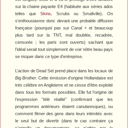
sur la chaine payante E4 (habituée aux séries ados
telles que
Skins
,
Scrubs
ou
Smallville
). On
s’enthousiasme donc devant une probable diffusion
française (pourquoi pas sur Canal + et beaucoup
plus tard sur la TNT, mal doublée, recadrée,
censurée ; les paris sont ouverts) sachant que
l’idéal serait tout simplement de voir nôtre beau pays
se risquer dans ce type d’entreprise.
L’action de
Dead Set
prend place dans les locaux de
Big Brother
. Cette émission d’origine Hollandaise est
très célèbre en Angleterre et ne cesse d’être exploité
dans tous les formats possibles. Elle fut l’origine de
l’expression "télé réalité" (confirmant que les
programmes antérieurs étaient canularesques), ou
comment filmer des gens dans leurs intimités avec
le seul but de divertir (dans le cas contraire ça
s’appelle un documentaire, ça n'attire par la