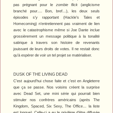
pas prégnant pour le
zombie flick
(anglicisme
branché pour…. Bon, bref…), les deux seuls
épisodes s’y rapportant (
Hackle’s Tales
et
Homecoming
) n’entretiennent pas vraiment de lien
avec le catastrophisme même si Joe Dante inclue
grossièrement un message politique à la tonalité
satirique à travers son histoire de revenants
jouissant de leurs droits de votes. Il ne restait donc
qu’à espérer de voir un tel projet se matérialiser.
DUSK OF THE LIVING DEAD
C’est aujourd’hui chose faite et c’est en Angleterre
que ça se passe. Nos voisins créent la surprise
avec
Dead Set
, une mini série qui pourrait bien
stimuler nos confrères américains (après
The
Kingdom
,
Spaced
,
Six Sexy
,
The Office
… la liste
est longue). Celle-ci a eu le privilège d’être diffusée