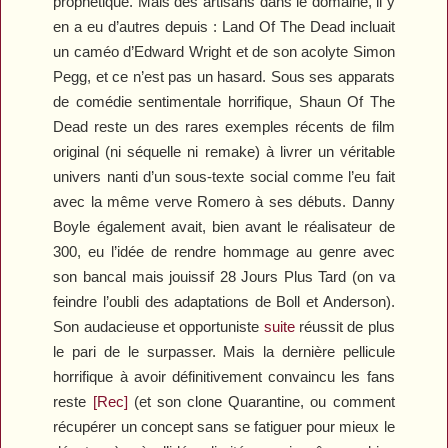
prophétique. Mais des artisans dans le domaine, il y
en a eu d’autres depuis :
Land Of The Dead
incluait
un caméo d’Edward Wright et de son acolyte Simon
Pegg, et ce n’est pas un hasard. Sous ses apparats
de comédie sentimentale horrifique,
Shaun Of The
Dead
reste un des rares exemples récents de film
original (ni séquelle ni remake) à livrer un véritable
univers nanti d’un sous-texte social comme l’eu fait
avec la même verve Romero à ses débuts. Danny
Boyle également avait, bien avant le réalisateur de
300
, eu l’idée de rendre hommage au genre avec
son bancal mais jouissif
28 Jours Plus Tard
(on va
feindre l’oubli des adaptations de Boll et Anderson).
Son audacieuse et opportuniste
suite
réussit de plus
le pari de le surpasser. Mais la dernière pellicule
horrifique à avoir définitivement convaincu les fans
reste
[Rec]
(et son clone
Quarantine
, ou comment
récupérer un concept sans se fatiguer pour mieux le