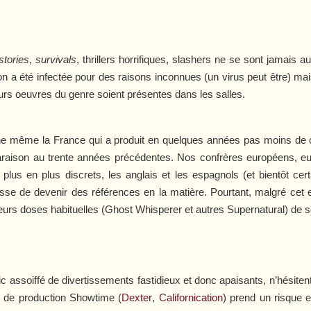
stories
,
survivals
, thrillers horrifiques, slashers ne se sont jamais 
on a été infectée pour des raisons inconnues (un virus peut être) mais
rs oeuvres du genre soient présentes dans les salles.
même la France qui a produit en quelques années pas moins de cin
araison au trente années précédentes. Nos confrères européens, eux,
e plus en plus discrets, les anglais et les espagnols (et bientôt ce
se de devenir des références en la matière. Pourtant, malgré cet e
eurs doses habituelles (
Ghost Whisperer
et autres
Supernatural
) de 
assoiffé de divertissements fastidieux et donc apaisants, n’hésiten
te de production Showtime (
Dexter
,
Californication
) prend un risque e