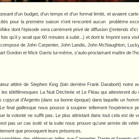
osant d’un budget, d’un temps et d’un format limité, et avaient carte 
ollicités pour la première saison n’ont rencontré aucun problème ex
ke dont l’épisode sera carrément privé de diffusion (j’entends d'ici
fois qu'il y avait que 60 minutes à subir...) et dont le
Imprint
sera vis
 se compose de John Carpenter, John Landis, John McNaughton, Luck
rt Gordon et Mick Garris lui-même, s’auto-proclamant maître de l’hor
uteur attitré de Stephen King (loin derrière Frank Darabont) notre
w
s les téléfilmesques
La Nuit Déchirée
et
Le Fléau
qui attesteront du
es
copycat
d’Argento (dans sa bonne époque) dans laquelle un homm
Le final giallesque nous pousse à soupirer tellement l’expérience peu
 que la volonté ne suffit pas. Le plus attristant dans tout cela est de
’est pas un cas isolé et la suite nous prouve qu'une armée de vétér
ntement que provoquent leurs présences.
rassemblées des références telles que Carpenter, Dante et Argento qu