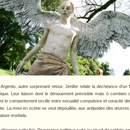
o Argento, autre surprenant retour.
Jenifer
relate la déchéance d’un 
olique. Leur liaison dont le dénouement prévisible mais ô combien 
nt le comportement oscille entre sexualité compulsive et voracité d
yante. La mise en scène se veut dépouillée, aux antipodes des œuvres c
cature morbide.
i dénonce cette fois l’hypocrisie politique suite au réveil de soldats 