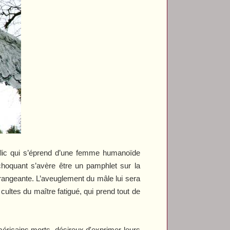
flic qui s’éprend d’une femme humanoïde
choquant s’avère être un pamphlet sur la
érangeante. L’aveuglement du mâle lui sera
ultes du maître fatigué, qui prend tout de
américains morts, désireux d'exprimer leurs