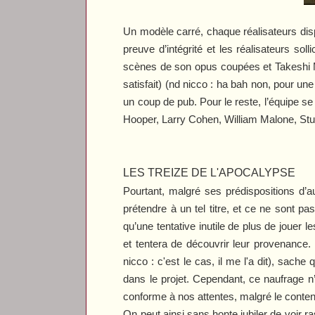
Un modèle carré, chaque réalisateurs disp
preuve d’intégrité et les réalisateurs s
scènes de son opus coupées et Takeshi Mii
satisfait) (nd nicco : ha bah non, pour une 
un coup de pub. Pour le reste, l’équipe
Hooper, Larry Cohen, William Malone, Stua
LES TREIZE DE L'APOCALYPSE
Pourtant, malgré ses prédispositions d’a
prétendre à un tel titre, et ce ne sont pa
qu’une tentative inutile de plus de jouer l
et tentera de découvrir leur provenance. 
nicco : c'est le cas, il me l'a dit), sache
dans le projet. Cependant, ce naufrage n
conforme à nos attentes, malgré le conte
On peut ainsi sans honte jubiler de voir 