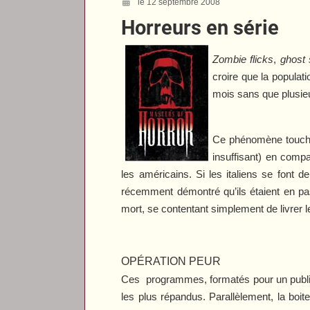
le 12 septembre 2008
Horreurs en série
Zombie flicks
,
ghost 
croire que la populati
mois sans que plusieu
Ce phénomène touche 
insuffisant) en comp
les américains. Si les italiens se font d
récemment démontré qu’ils étaient en pas
mort, se contentant simplement de livrer l
OPÉRATION PEUR
Ces programmes, formatés pour un public 
les plus répandus. Parallèlement, la boi