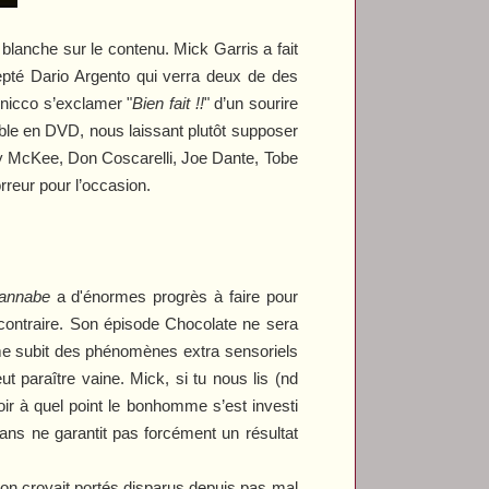
blanche sur le contenu. Mick Garris a fait
cepté Dario Argento qui verra deux de des
 nicco s’exclamer "
Bien fait !!
" d’un sourire
ible en DVD, nous laissant plutôt supposer
y McKee, Don Coscarelli, Joe Dante, Tobe
reur pour l’occasion.
annabe
a d'énormes progrès à faire pour
 contraire. Son épisode
Chocolate
ne sera
e subit des phénomènes extra sensoriels
t paraître vaine. Mick, si tu nous lis (nd
 voir à quel point le bonhomme s’est investi
ans ne garantit pas forcément un résultat
’on croyait portés disparus depuis pas mal