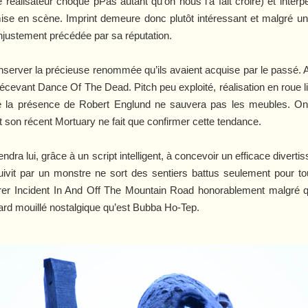
éalisateur choque pPas autant qu’on nous l’a fait croire) et interp
mise en scène.
Imprint
demeure donc plutôt intéressant et malgré un 
justement précédée par sa réputation.
conserver la précieuse renommée qu’ils avaient acquise par le passé
 décevant
Dance Of The Dead
. Pitch peu exploité, réalisation en roue li
la présence de Robert Englund ne sauvera pas les meubles. On 
et son récent
Mortuary
ne fait que confirmer cette tendance
.
ndra lui, grâce à un script intelligent, à concevoir un efficace divert
t par un monstre ne sort des sentiers battus seulement pour tous l
rer
Incident In And Off The Mountain Road
honorablement malgré qu
ard mouillé nostalgique qu’est
Bubba Ho-Tep
.