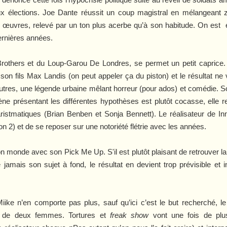
ux élections. Joe Dante réussit un coup magistral en mélangeant 
 œuvres, relevé par un ton plus acerbe qu’à son habitude. On est 
dernières années.
rothers
et du
Loup-Garou De Londres
, se permet un petit caprice.
 son fils Max Landis (on peut appeler ça du piston) et le résultat ne
utres, une légende urbaine mêlant horreur (pour ados) et comédie. S
ène présentant les différentes hypothèses est plutôt cocasse, elle res
ristmatiques (Brian Benben et Sonja Bennett). Le réalisateur de
In
on 2) et de se reposer sur une notoriété flétrie avec les années.
 son monde avec son
Pick Me Up
. S'il est plutôt plaisant de retrouver
te jamais son sujet à fond, le résultat en devient trop prévisible et
iike n’en comporte pas plus, sauf qu’ici c’est le but recherché, l
ait de deux femmes. Tortures et
freak show
vont une fois de plus