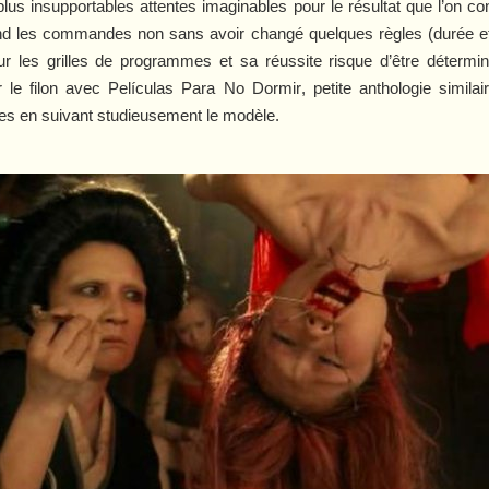
plus insupportables attentes imaginables pour le résultat que l’on co
nd les commandes non sans avoir changé quelques règles (durée et
sur les grilles de programmes et sa réussite risque d’être déterm
r le filon avec
Películas Para No Dormir
, petite anthologie simila
des en suivant studieusement le modèle.