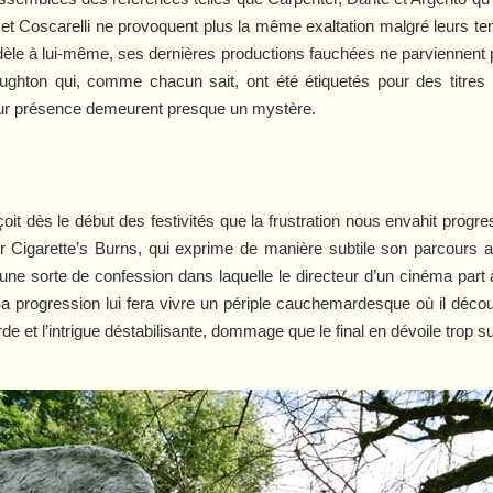
t Coscarelli ne provoquent plus la même exaltation malgré leurs tent
idèle à lui-même, ses dernières productions fauchées ne parviennent 
aughton qui, comme chacun sait, ont été étiquetés pour des titres
leur présence demeurent presque un mystère.
oit dès le début des festivités que la frustration nous envahit pro
er
Cigarette’s Burns
, qui exprime de manière subtile son parcours ar
e une sorte de confession dans laquelle le directeur d’un cinéma part
Sa progression lui fera vivre un périple cauchemardesque où il dé
de et l’intrigue déstabilisante, dommage que le final en dévoile trop sur