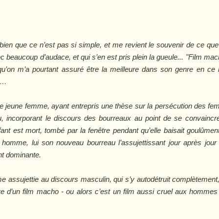
en que ce n’est pas si simple, et me revient le souvenir de ce que 
vec beaucoup d’audace, et qui s’en est pris plein la gueule... "Film mac
u’on m’a pourtant assuré être la meilleure dans son genre en ce 
a)…
 jeune femme, ayant entrepris une thèse sur la persécution des fem
 incorporant le discours des bourreaux au point de se convaincre 
ant est mort, tombé par la fenêtre pendant qu’elle baisait goulûm
 homme, lui son nouveau bourreau l’assujettissant jour après jour
nt dominante.
me assujettie au discours masculin, qui s’y autodétruit complètement, 
raire d’un film macho - ou alors c’est un film aussi cruel aux homm