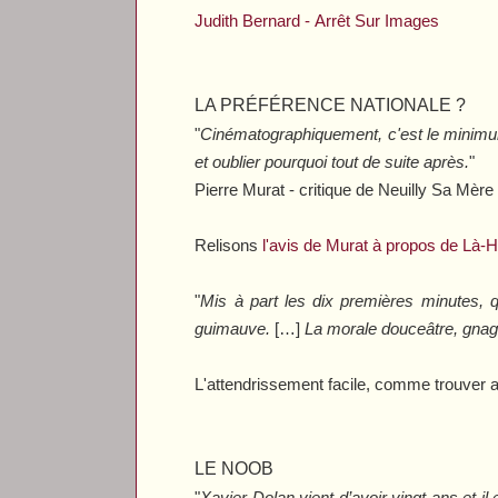
Judith Bernard -
Arrêt Sur Images
LA PRÉFÉRENCE NATIONALE ?
"
Cinématographiquement, c'est le minimum
et oublier pourquoi tout de suite après.
"
Pierre Murat - critique de
Neuilly Sa Mère
Relisons
l'avis de Murat à propos de
Là-H
"
Mis à part les dix premières minutes, q
guimauve.
[…]
La morale douceâtre, gnagn
L'attendrissement facile, comme trouver a
LE NOOB
"
Xavier Dolan vient d’avoir vingt ans et i