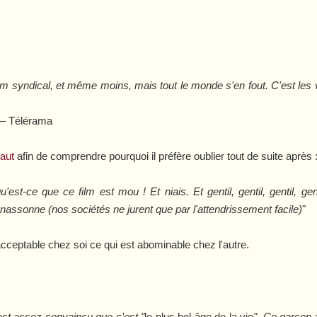
 syndical, et même moins, mais tout le monde s'en fout. C'est les v
–
Télérama
aut
afin de comprendre pourquoi il préfère oublier tout de suite après 
u'est-ce que ce film est mou ! Et niais. Et gentil, gentil, gentil,
assonne (nos sociétés ne jurent que par l'attendrissement facile)
"
cceptable chez soi ce qui est abominable chez l'autre.
l est assez convaincu que c’est "
le plus bel âge de la vie
". Ce garçon 