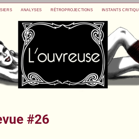
SIERS
ANALYSES
RÉTROPROJECTIONS
INSTANTS CRITIQ
evue #26