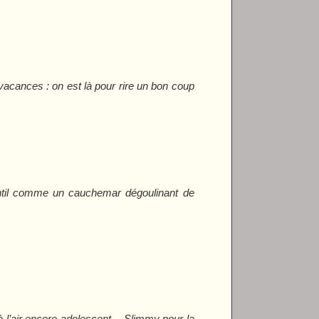
acances : on est là pour rire un bon coup
:
 gentil comme un cauchemar dégoulinant de
à l’air encore adolescent – Slimmy pour la