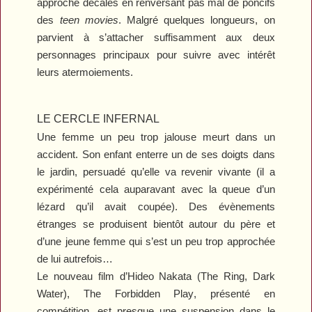
approche décalés en renversant pas mal de poncifs
des
teen movies
. Malgré quelques longueurs, on
parvient à s’attacher suffisamment aux deux
personnages principaux pour suivre avec intérêt
leurs atermoiements.
LE CERCLE INFERNAL
Une femme un peu trop jalouse meurt dans un
accident. Son enfant enterre un de ses doigts dans
le jardin, persuadé qu’elle va revenir vivante (il a
expérimenté cela auparavant avec la queue d’un
lézard qu’il avait coupée). Des évènements
étranges se produisent bientôt autour du père et
d’une jeune femme qui s’est un peu trop approchée
de lui autrefois…
Le nouveau film d’Hideo Nakata (
The Ring
,
Dark
Water
),
The Forbidden Play
, présenté en
compétition, est presque une suspension dans le