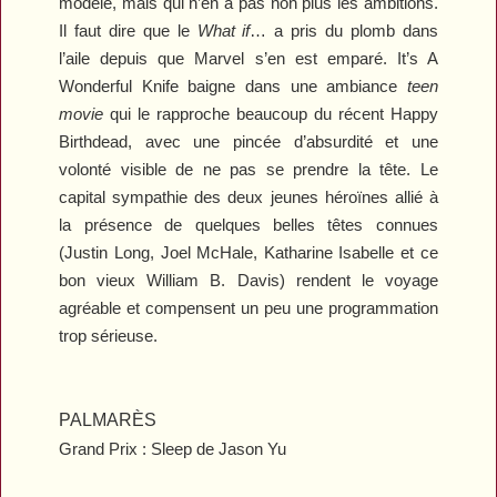
modèle, mais qui n’en a pas non plus les ambitions.
Il faut dire que le
What if
… a pris du plomb dans
l’aile depuis que Marvel s’en est emparé.
It’s A
Wonderful Knife
baigne dans une ambiance
teen
movie
qui le rapproche beaucoup du récent
Happy
Birthdead
, avec une pincée d’absurdité et une
volonté visible de ne pas se prendre la tête. Le
capital sympathie des deux jeunes héroïnes allié à
la présence de quelques belles têtes connues
(Justin Long, Joel McHale, Katharine Isabelle et ce
bon vieux William B. Davis) rendent le voyage
agréable et compensent un peu une programmation
trop sérieuse.
PALMARÈS
Grand Prix :
Sleep
de Jason Yu