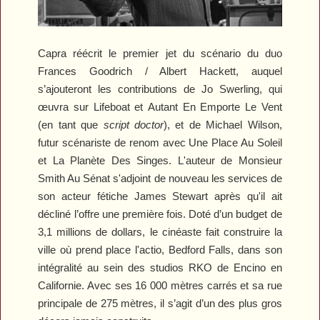
Capra réécrit le premier jet du scénario du duo
Frances Goodrich / Albert Hackett, auquel
s’ajouteront les contributions de Jo Swerling, qui
œuvra sur
Lifeboat
et
Autant En Emporte Le Vent
(en tant que
script doctor
), et de Michael Wilson,
futur scénariste de renom avec
Une Place Au Soleil
et
La Planète Des Singes
. L'auteur de
Monsieur
Smith Au Sénat
s'adjoint de nouveau les services de
son acteur fétiche James Stewart après qu'il ait
décliné l’offre une première fois.
Doté d’un budget de
3,1 millions de dollars, l
e cinéaste fait construire la
ville
où prend place l'actio,
Bedford Falls, dans son
intégralité au sein des studios RKO de Encino en
Californie. Avec ses 16 000 mètres carrés et sa rue
principale de 275 mètres, il s’agit d’un des plus gros