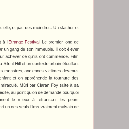
ficielle, et pas des moindres. Un slasher et
 à l’
Etrange Festival
. Le premier long de
 un gang de son immeuble. Il doit élever
pour achever ce qu’ils ont commencé. Film
la
Silent Hill
et un contexte urbain étouffant
nts monstres, anciennes victimes devenus
 enfant et on appréhende la tournure des
 miraculé. Mûri par Ciaran Foy suite à sa
’inédite, au point qu’on se demande pourquoi
nnent le mieux à retranscrir les peurs
ort un des seuls films vraiment malsain de