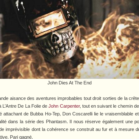
John Dies At The End
grande aisance des aventures improbables tout droit sorties de la cr
’à
L’Antre De La Folie
de
John Carpenter
, tout en suivant le chemin de
té attachant de
Bubba Ho-Tep
, Don Coscarelli lie le vraisemblable
alité dans la série des
Phantasm
. Il nous réserve également une po
ide imprévisible dont la cohérence se construit au fur et à mesure d
ive. Pari gagné.