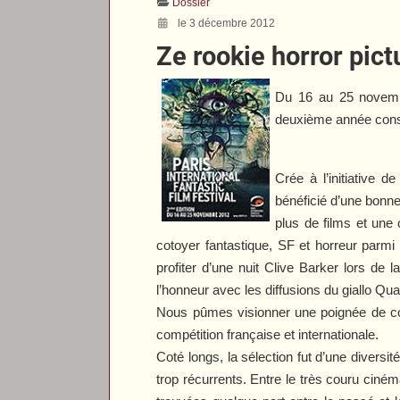
Dossier
le 3 décembre 2012
Ze rookie horror pic
Du 16 au 25 novembr
deuxième année cons
Crée à l’initiative 
bénéficié d’une bonne
plus de films et une
cotoyer fantastique, SF et horreur parmi
profiter d’une nuit Clive Barker lors de l
l’honneur avec les diffusions du giallo
Qua
Nous pûmes visionner une poignée de cou
compétition française et internationale.
Coté longs, la sélection fut d’une diver
trop récurrents. Entre le très couru ciné