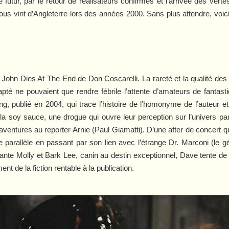
 futur, par le retour de réalisateurs confirmés et l’arrivée des verte
i nous vint d’Angleterre lors des années 2000. Sans plus attendre, vo
u
John Dies At The End
de Don Coscarelli. La rareté et la qualité des
té ne pouvaient que rendre fébrile l’attente d’amateurs de fantasti
g, publié en 2004, qui trace l’histoire de l’homonyme de l’auteur
 la soy sauce, une drogue qui ouvre leur perception sur l’univers 
ses aventures au reporter Arnie (Paul Giamatti). D’une after de concer
parallèle en passant par son lien avec l’étrange Dr. Marconi (le gé
mante Molly et Bark Lee, canin au destin exceptionnel, Dave tente d
t de la fiction rentable à la publication.