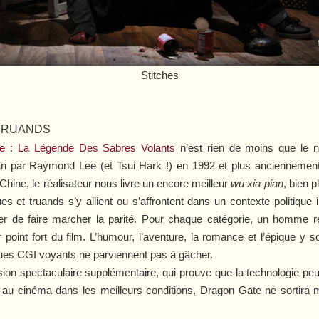
Stitches
 TRUANDS
e : La Légende Des Sabres Volants
n’est rien de moins que le n
cran par Raymond Lee (et Tsui Hark !) en 1992 et plus anciennemen
Chine, le réalisateur nous livre un encore meilleur
wu xia pian
, bien p
s et truands s’y allient ou s’affrontent dans un contexte politique i
er de faire marcher la parité. Pour chaque catégorie, un homme
 point fort du film. L’humour, l’aventure, la romance et l’épique y 
es CGI voyants ne parviennent pas à gâcher.
sion spectaculaire supplémentaire, qui prouve que la technologie peut 
vu au cinéma dans les meilleurs conditions,
Dragon Gate
ne sortira 