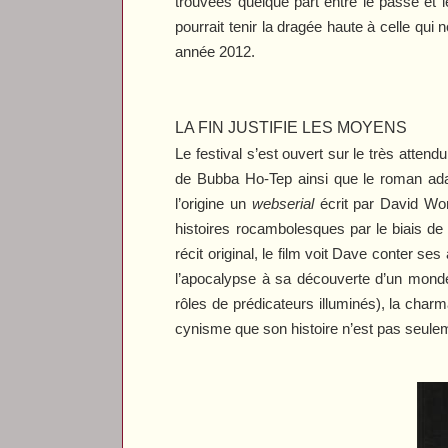
trouvées quelque part entre le passé et le
pourrait tenir la dragée haute à celle qu
année 2012.
LA FIN JUSTIFIE LES MOYENS
Le festival s’est ouvert sur le très attend
de
Bubba Ho-Tep
ainsi que le roman adap
l’origine un
webserial
écrit par David Won
histoires rocambolesques par le biais de
récit original, le film voit Dave conter 
l’apocalypse à sa découverte d’un monde 
rôles de prédicateurs illuminés), la char
cynisme que son histoire n’est pas seulemen