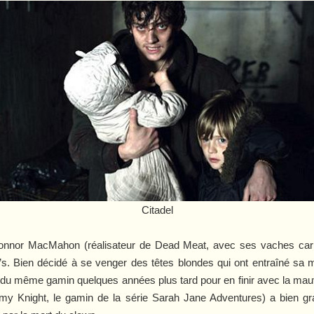
Citadel
nnor MacMahon (réalisateur de
Dead Meat
, avec ses vaches carni
0’s. Bien décidé à se venger des têtes blondes qui ont entraîné sa mo
ire du même gamin quelques années plus tard pour en finir avec la mau
my Knight, le gamin de la série
Sarah Jane Adventures
) a bien gr