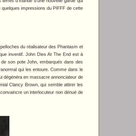
s terres d’Irlande d’une nouvelle garde qui
ici quelques impressions du PIFFF de cette
 pelloches du réalisateur des
Phantasm
et
que inventif.
John Dies At The End
est à
 et de son pote John, embarqués dans des
paranormal qui les entoure. Comme dans le
t qui dégénéra en massacre annonciateur de
nial Clancy Brown, qui semble attirer les
e convaincre un interlocuteur non dénué de