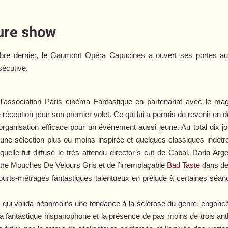
ture show
e dernier, le Gaumont Opéra Capucines a ouvert ses portes au Pa
écutive.
de l’association Paris cinéma Fantastique en partenariat avec le m
 réception pour son premier volet. Ce qui lui a permis de revenir en d
 organisation efficace pour un événement aussi jeune. Au total dix
 une sélection plus ou moins inspirée et quelques classiques indét
aquelle fut diffusé le très attendu director’s cut de
Cabal
. Dario Arg
tre Mouches De Velours Gris
et de l’irremplaçable
Bad Taste
dans de
rts-métrages fantastiques talentueux en prélude à certaines séance
sité qui valida néanmoins une tendance à la sclérose du genre, engo
ma fantastique hispanophone et la présence de pas moins de trois an