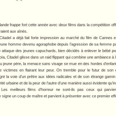
l’Irlande frappe fort cette année avec deux films dans la compétition of
traient aux aînés.
Citadel
a déjà fait forte impression au marché du film de Cannes et
jeune homme devenu agoraphobe depuis l’agression de sa femme par
lle attaque des jeunes capuchards, bien décidés à enlever le bébé 
noïa,
Citadel
glisse dans un raid flippant qui combine une ambiance à 
 du jeune père, la menace sans visage se mue en des hordes d’enfa
e victimes en flairant leur peur. On tremble pour le futur de son
é la voie d’un prêtre aux idées radicales et de son étrange gamin
urité urbaine et de la peur de l’autre d’une manière aussi évidente qu
Les meilleurs films d’horreur ne sont-ils pas ceux qui parvie
signe un coup de maître et parvient à présenter avec ce premier eff