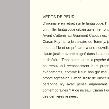
VERTS DE PEUR
D’ordinaire en retrait sur le fantastique, 
un thriller fantastique urbain qui en remon
Avant d’atterrir au Gaumont Capucines,
Ciaran Foy narre le calvaire de Tommy, 
seul sa fille et se préparer à une nouve
d’auto-justice avorté baigné dans la para
et délétère. Transportés dans la psyché
bourreaux qui reconnaissent leurs propr
événements, comme il suit bon gré mal gr
propre agression,
Citadel
traite de l’inséc
personne n’y avait pensé auparavant. 
contemporaines ? A ce niveau, Ciaran Foy 
ces dernières années.