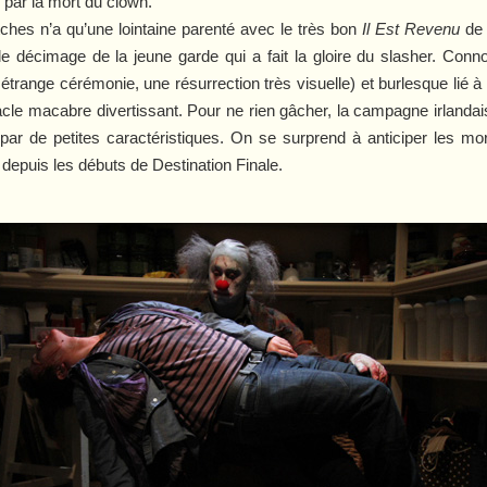
 par la mort du clown.
tches
n’a qu’une lointaine parenté avec le très bon
Il Est Revenu
de 
 le décimage de la jeune garde qui a fait la gloire du slasher. Conn
e étrange cérémonie, une résurrection très visuelle) et burlesque lié 
tacle macabre divertissant. Pour ne rien gâcher, la campagne irlandai
êt par de petites caractéristiques. On se surprend à anticiper les m
é depuis les débuts de
Destination Finale
.