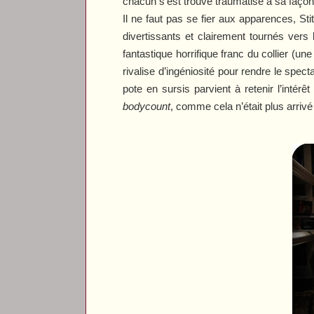
chacun s’est trouvé traumatisé à sa façon
Il ne faut pas se fier aux apparences,
Sti
divertissants et clairement tournés vers
fantastique horrifique franc du collier (un
rivalise d’ingéniosité pour rendre le spec
pote en sursis parvient à retenir l’intér
bodycount
, comme cela n’était plus arriv