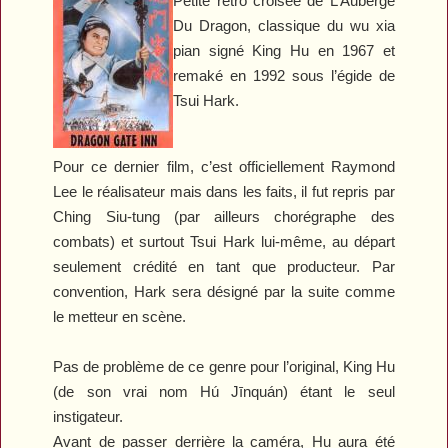
Petite rétro croisée de
L’Auberge
Du Dragon
, classique du wu xia
pian signé King Hu en 1967 et
remaké en 1992 sous l’égide de
Tsui Hark.
Pour ce dernier film, c’est officiellement Raymond
Lee le réalisateur mais dans les faits, il fut repris par
Ching Siu-tung (par ailleurs chorégraphe des
combats) et surtout Tsui Hark lui-même, au départ
seulement crédité en tant que producteur. Par
convention, Hark sera désigné par la suite comme
le metteur en scène.
Pas de problème de ce genre pour l’original, King Hu
(de son vrai nom
Hú Jīnquán) étant le seul
instigateur.
Avant de passer derrière la caméra, Hu aura été