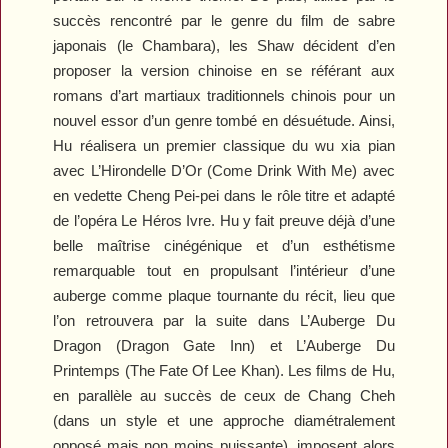
succès rencontré par le genre du film de sabre
japonais (le Chambara), les Shaw décident d’en
proposer la version chinoise en se référant aux
romans d’art martiaux traditionnels chinois pour un
nouvel essor d’un genre tombé en désuétude. Ainsi,
Hu réalisera un premier classique du wu xia pian
avec
L’Hirondelle D’Or
(
Come Drink With Me
) avec
en vedette Cheng Pei-pei dans le rôle titre et adapté
de l’opéra
Le Héros Ivre
. Hu y fait preuve déjà d’une
belle maîtrise cinégénique et d’un esthétisme
remarquable tout en propulsant l’intérieur d’une
auberge comme plaque tournante du récit, lieu que
l’on retrouvera par la suite dans
L’Auberge Du
Dragon
(
Dragon Gate Inn
) et
L’Auberge Du
Printemps
(
The Fate Of Lee Khan
). Les films de Hu,
en parallèle au succès de ceux de Chang Cheh
(dans un style et une approche diamétralement
opposé mais non moins puissante), imposent alors