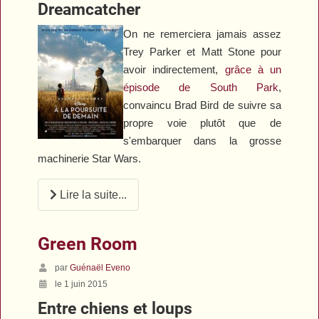
Dreamcatcher
On ne remerciera jamais assez
Trey Parker et Matt Stone pour
avoir indirectement,
grâce à un
épisode de
South Park
,
convaincu Brad Bird de suivre sa
propre voie plutôt que de
s'embarquer dans la grosse
machinerie
Star Wars
.
Lire la suite...
Green Room
par
Guénaël Eveno
le 1 juin 2015
Entre chiens et loups