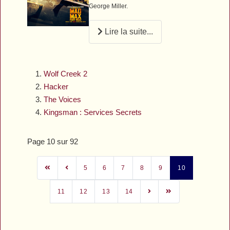
George Miller.
Lire la suite...
Wolf Creek 2
Hacker
The Voices
Kingsman : Services Secrets
Page 10 sur 92
5
6
7
8
9
10
11
12
13
14