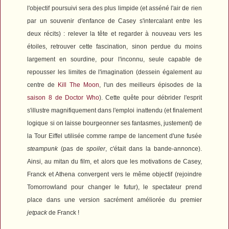
l'objectif poursuivi sera des plus limpide (e
t asséné l'air de rien
par un souvenir d'enfance de Casey s'intercalant entre les
deux récits) : relever la tête et regarder à nouveau vers les
étoiles, retrouver cette fascination, sinon perdue du moins
largement en sourdine, pour l'inconnu, seule capable de
repousser les limites de l'imagination (dessein également au
centre de
Kill The Moon
, l'un des meilleurs épisodes de la
saison 8 de
Doctor
Who
). Cette quête pour débrider l'esprit
s'illustre magnifiquement dans l'emploi inattendu (et finalement
logique si on laisse bourgeonner ses fantasmes, justement) de
la Tour Eiffel utilisée comme rampe de lancement d'une fusée
steampunk
(pas de
spoiler
, c'était dans la bande-annonce).
Ainsi, au mitan du film, et alors que les motivations de Casey,
Franck et Athena convergent vers le même objectif (rejoindre
Tomorrowland pour changer le futur), le spectateur prend
place dans une version sacrément améliorée du premier
jetpack
de Franck !