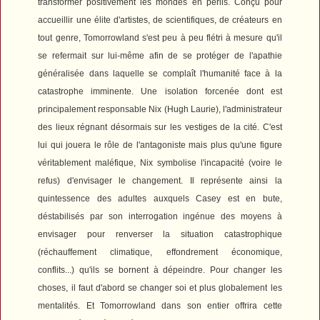
transformer positivement les mondes en périls. Conçu pour
accueillir une élite d'artistes, de scientifiques, de créateurs en
tout genre, Tomorrowland s'est peu à peu flétri à mesure qu'il
se refermait sur lui-même afin de se protéger de l'apathie
généralisée dans laquelle se complaît l'humanité face à la
catastrophe imminente. Une isolation forcenée dont est
principalement responsable Nix (Hugh Laurie), l'administrateur
des lieux régnant désormais sur les vestiges de la cité. C'est
lui qui jouera le rôle de l'antagoniste mais plus qu'une figure
véritablement maléfique, Nix symbolise l'incapacité (voire le
refus) d'envisager le changement. Il représente ainsi la
quintessence des adultes auxquels Casey est en bute,
déstabilisés par son interrogation ingénue des moyens à
envisager pour renverser la situation catastrophique
(réchauffement climatique, effondrement économique,
conflits...) qu'ils se bornent à dépeindre. Pour changer les
choses, il faut d'abord se changer soi et plus globalement les
mentalités. Et
Tomorrowland
dans son entier offrira cette