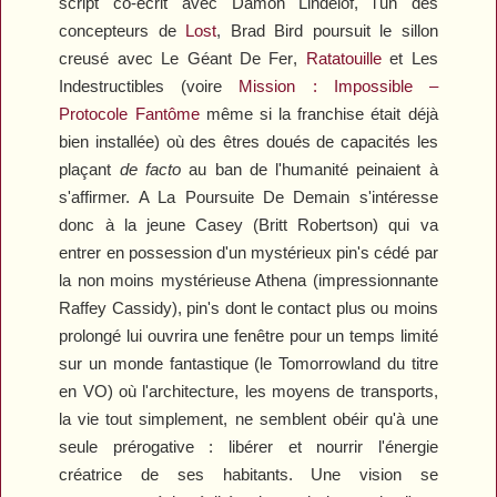
script co-écrit avec Damon Lindelof, l'un des
concepteurs de
Lost
, Brad Bird poursuit le sillon
creusé avec
Le Géant De Fer
,
Ratatouille
et
Les
Indestructibles
(voire
Mission : Impossible –
Protocole Fantôme
même si la franchise était déjà
bien installée) où des êtres doués de capacités les
plaçant
de facto
au ban de l'humanité peinaient à
s'affirmer.
A La Poursuite De Demain
s'intéresse
donc à la jeune Casey (Britt Robertson) qui va
entrer en possession d'un mystérieux pin's cédé par
la non moins mystérieuse Athena (impressionnante
Raffey Cassidy), pin's dont le contact plus ou moins
prolongé lui ouvrira une fenêtre pour un temps limité
sur un monde fantastique (le Tomorrowland du titre
en VO) où l'architecture, les moyens de transports,
la vie tout simplement, ne semblent obéir qu'à une
seule prérogative : libérer et nourrir l'énergie
créatrice de ses habitants. Une vision se