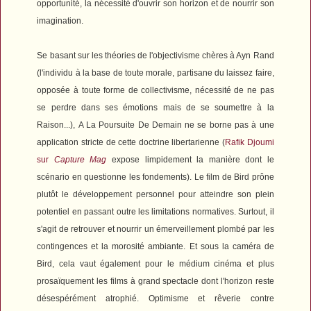
opportunité, la nécessité d'ouvrir son horizon et de nourrir son
imagination.
Se basant sur les théories de l'objectivisme chères à Ayn Rand
(l'individu à la base de toute morale, partisane du laissez faire,
opposée à toute forme de collectivisme, nécessité de ne pas
se perdre dans ses émotions mais de se soumettre à la
Raison...),
A La Poursuite De Demain
ne se borne pas à une
application stricte de cette doctrine libertarienne (
Rafik Djoumi
sur
Capture Mag
expose limpidement la manière dont le
scénario en questionne les fondements). Le film de Bird prône
plutôt le développement personnel pour atteindre son plein
potentiel en passant outre les limitations normatives. Surtout, il
s'agit de retrouver et nourrir un émerveillement plombé par les
contingences et la morosité ambiante. Et sous la caméra de
Bird, cela vaut également pour le médium cinéma et plus
prosaïquement les films à grand spectacle dont l'horizon reste
désespérément atrophié. Optimisme et rêverie contre