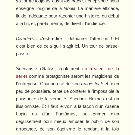
sa forme toujours aussi
too much
, cet épisode nous
enseigne l’origine de la
fabula
. La manière efficace,
fluide, adéquate pour raconter une histoire, du début
à la fin, et, par-là même, de divertir l’audience.
Divertire
… c'est-à-dire : détourner l’attention ! Et
c’est bien de cela qu’il s’agit ici. Un tour de passe-
passe.
Scénariste (Gatiss, également
co-créateur de la
série
) comme protagoniste seront les magiciens de
l’entreprise. Chacun use de son
magic trick
et, d’un
peu de poussière, tente de conférer à l’impossible la
puissance de la véracité. Sherlock Holmes est un
illusionniste. Et il faut le voir, à la façon d’un Arsène
Lupin ou d’un Fantômas, se grimer d’un
déguisement pour mieux amuser le public de son
arrogance, de son égotisme le rendant à la fois