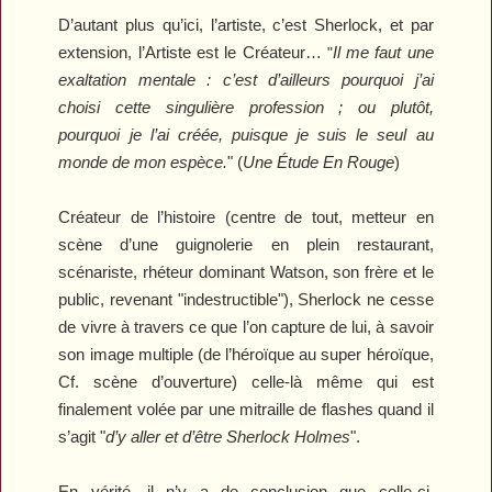
D’autant plus qu’ici, l’artiste, c’est Sherlock, et par
extension, l’Artiste est le Créateur…
Il me faut une
"
exaltation mentale : c’est d’ailleurs pourquoi j’ai
choisi cette singulière profession ; ou plutôt,
pourquoi je l’ai créée, puisque je suis le seul au
monde de mon espèce.
" (
Une Étude En Rouge
)
Créateur de l’histoire (centre de tout, metteur en
scène d’une guignolerie en plein restaurant,
scénariste, rhéteur dominant Watson, son frère et le
public, revenant "indestructible"), Sherlock ne cesse
de vivre à travers ce que l’on capture de lui, à savoir
son image multiple (de l’héroïque au super héroïque,
Cf. scène d’ouverture) celle-là même qui est
finalement volée par une mitraille de
flashes
quand il
s’agit "
d’y aller et d’être Sherlock Holmes
".
En vérité, il n’y a de conclusion que celle-ci,