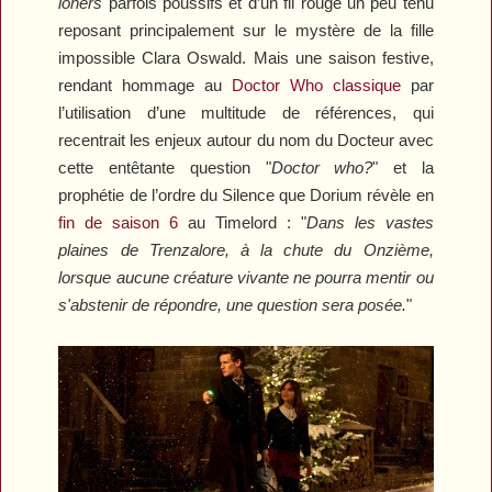
loners
parfois poussifs et d’un fil rouge un peu ténu
reposant principalement sur le mystère de la fille
impossible Clara Oswald. Mais une saison festive,
rendant hommage au
Doctor Who
classique
par
l’utilisation d’une multitude de références, qui
recentrait les enjeux autour du nom du Docteur avec
cette entêtante question "
Doctor who?
" et la
prophétie de l’ordre du Silence que Dorium révèle en
fin de saison 6
au Timelord : "
Dans les vastes
plaines de Trenzalore, à la chute du Onzième,
lorsque aucune créature vivante ne pourra mentir ou
s'abstenir de répondre, une question sera posée.
"