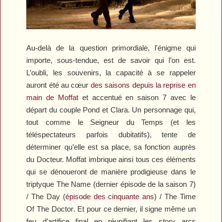
Au-delà de la question primordiale, l'énigme qui
importe, sous-tendue, est de savoir qui l’on est.
L’oubli, les souvenirs, la capacité à se rappeler
auront été au cœur
des saisons depuis la reprise en
main de Moffat
et accentué en saison 7 avec le
départ du couple Pond et Clara. Un personnage qui,
tout comme le Seigneur du Temps (et les
téléspectateurs parfois dubitatifs), tente de
déterminer qu’elle est sa place, sa fonction auprès
du Docteur. Moffat imbrique ainsi tous ces éléments
qui se dénoueront de manière prodigieuse dans le
triptyque
The Name
(dernier épisode de la saison 7)
/
The Day
(
épisode des cinquante ans
) /
The Time
Of The Doctor
. Et pour ce dernier, il signe même un
feu d’artifice final en réunifiant les
story arcs