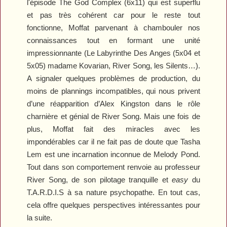
l'épisode
The God Complex
(6x11) qui est superflu
et pas très cohérent car pour le reste tout
fonctionne, Moffat parvenant à chambouler nos
connaissances tout en formant une unité
impressionnante (
Le Labyrinthe Des Anges
(5x04 et
5x05) madame Kovarian, River Song, les Silents…).
A signaler quelques problèmes de production, du
moins de plannings incompatibles, qui nous privent
d’une réapparition d’Alex Kingston dans le rôle
charnière et génial de River Song. Mais une fois de
plus, Moffat fait des miracles avec les
impondérables car il ne fait pas de doute que Tasha
Lem est une incarnation inconnue de Melody Pond.
Tout dans son comportement renvoie au professeur
River Song, de son pilotage tranquille et
easy
du
T.A.R.D.I.S à sa nature psychopathe.
En tout cas,
cela offre quelques perspectives intéressantes pour
la suite.