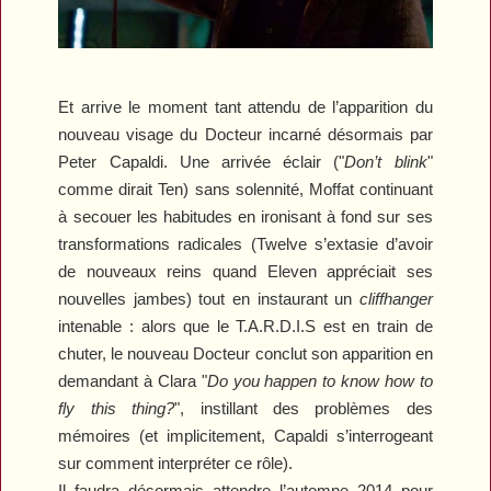
Et arrive le moment tant attendu de l’apparition du
nouveau visage du Docteur incarné désormais par
Peter Capaldi. Une arrivée éclair ("
Don’t blink
"
comme dirait Ten) sans solennité, Moffat continuant
à secouer les habitudes en ironisant à fond sur ses
transformations radicales (Twelve s’extasie d’avoir
de nouveaux reins quand Eleven appréciait ses
nouvelles jambes) tout en instaurant un
cliffhanger
intenable : alors que le T.A.R.D.I.S est en train de
chuter, le nouveau Docteur conclut son apparition en
demandant à Clara "
Do you happen to know how to
fly this thing?
", instillant des problèmes des
mémoires (et implicitement, Capaldi s’interrogeant
sur comment interpréter ce rôle).
Il faudra désormais attendre l’automne 2014 pour