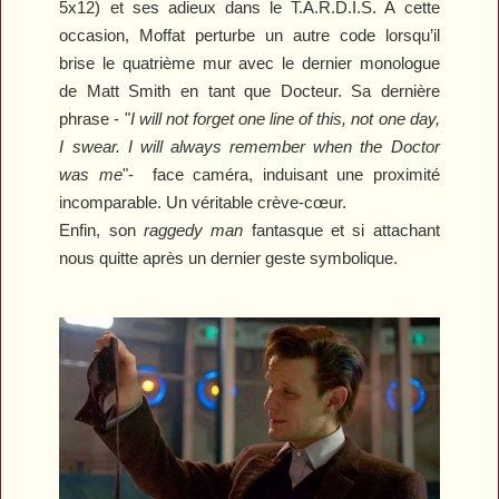
5x12) et ses adieux dans le T.A.R.D.I.S. A cette
occasion, Moffat perturbe un autre code lorsqu’il
brise le quatrième mur avec le
dernier monologue
de Matt Smith en tant que Docteur. Sa dernière
phrase - "
I will not forget one line of this, not one day,
I swear. I will always remember when the Doctor
was me
"-
face caméra, induisant une proximité
incomparable. Un véritable crève-cœur.
Enfin, son
raggedy man
fantasque et si attachant
nous quitte après un dernier geste symbolique.