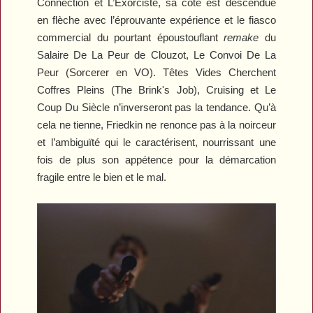
Connection
et
L’Exorciste
, sa côte est descendue
en flèche avec l’éprouvante expérience et le fiasco
commercial du pourtant époustouflant
remake
du
Salaire De La Peur
de Clouzot,
Le Convoi De La
Peur
(
Sorcerer
en VO)
.
Têtes Vides Cherchent
Coffres Pleins
(
The Brink's Job
),
Cruising
et
Le
Coup Du Siècle
n’inverseront pas la tendance. Qu’à
cela ne tienne, Friedkin ne renonce pas à la noirceur
et l’ambiguïté qui le caractérisent, nourrissant une
fois de plus son appétence pour la démarcation
fragile entre le bien et le mal.