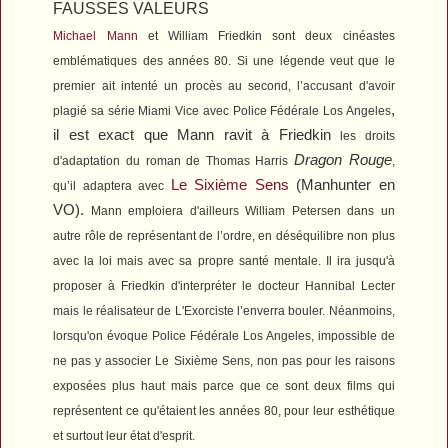
FAUSSES VALEURS
Michael Mann
et William Friedkin sont deux cinéastes
emblématiques des années 80. Si une légende veut que le
premier ait intenté un procès au second, l’accusant d'avoir
,
plagié sa série
Miami Vice
avec
Police Fédérale Los Angeles
il est exact que Mann ravit à Friedkin
les droits
Dragon Rouge
d'adaptation du roman de Thomas Harris
,
Le Sixième Sens
(
Manhunter
en
qu’il adaptera avec
VO).
Mann emploiera d'ailleurs William Petersen dans un
autre rôle de représentant de l’ordre, en déséquilibre non plus
avec la loi mais avec sa propre santé mentale. Il ira jusqu'à
proposer à Friedkin d'interpréter le docteur Hannibal Lecter
mais le réalisateur de
L'Exorciste
l’enverra bouler.
Néanmoins,
lorsqu'on évoque
Police Fédérale Los Angeles
, impossible de
ne pas y associer
Le Sixième Sens
, non pas pour les raisons
exposées plus haut mais parce que ce sont deux films qui
représentent ce qu'étaient les années 80, pour leur esthétique
et surtout leur état d'esprit.