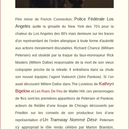
Police Fédérale Los
Film miroir de
French Connection
,
Angeles
quitte la grisaille du New York des 70's
pour la
chaleur du Los Angeles des 80's
mais demeure sur les traces
d'un représentant de l'ordre allergique à toute forme d'autorité
aux actions moralement discutables. Richard Chance (William
Petersen) est obsédé par la traque du faux-monnayeur Rick
Masters (Willem Dafoe) responsable de la mort de son vieux
coéquipier proche de la retraite. Il entraînera dans sa chute
son nouvel équipier, l’agent Vukevich (John Pankow).
Si l’on
Kathryn
avait découvert Willem Dafoe dans
The Loveless
de
Bigelow
et
Les Rues De Feu
de Walter Hill, ces personnages
de flics sont les premières apparitions de Petersen et Pankow,
acteurs de théâtre d’une troupe de Chicago découverts par
Friedkin sur les conseils de son producteur lors d’une
Un Tramway Nommé Désir
représentation d’
. Petersen
s'y appropriait le rôle rendu célèbre par Marlon Brandon,