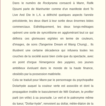
D
ans le numéro de
Rockyrama
consacré à Mann, Rafik
Djoumi parle de
Manhunter
comme d'un manifeste dont
To
Live And Die In L.A.
a défriché quelques aspects l'année
précédente, les deux étant à leur sortie deux énormes bides
commerciaux.
Esthétiquement, les deux longs-métrages
opèrent une sorte de syncrétisme en agglomérant tout ce qui
définira ces glorieuses
eighties
en terme de couleurs,
d'images, de sons (Tangerine Dream et Wang Chung)... Ils
illustrent une certaine décadence qui infusera toutes les
couches de la société aussi bien civile que du spectacle, avec
en point d'orgue l'émergence des
yuppies
, ces jeunes
ambitieux évoluant dans le monde de la haute finance,
obsédés par la possession matérielle.
Cela se traduit pour Mann par le personnage du psychopathe
Dolarhyde auquel la couleur verte est associée et dont la
propagation instille le basculement de Will Graham, le
profiler
parti (en vrille) à sa poursuite. Le vert et le patronyme même
du tueur, "Dollar-hyde", renvoient au dollar, mètre-étalon de la