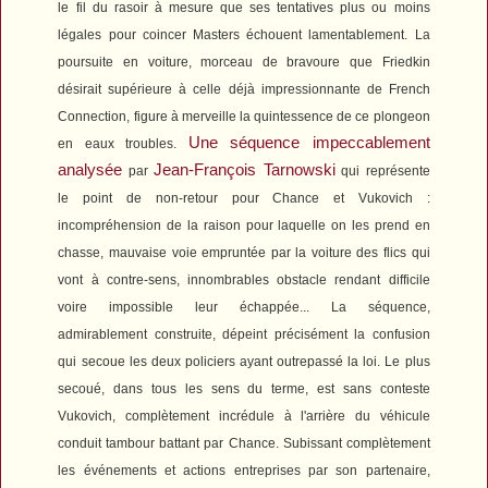
le fil du rasoir à mesure que ses tentatives plus ou moins
légales pour coincer Masters échouent lamentablement.
La
poursuite en voiture, morceau de bravoure que Friedkin
désirait supérieure à celle déjà impressionnante de
French
Connection
, figure à merveille la quintessence de ce plongeon
Une séquence impeccablement
en eaux troubles.
analysée
Jean-François Tarnowski
par
qui représente
le point de non-retour pour Chance et Vukovich :
incompréhension de la raison pour laquelle on les prend en
chasse, mauvaise voie empruntée par la voiture des flics qui
vont à contre-sens, innombrables obstacle rendant difficile
voire impossible leur échappée... La séquence,
admirablement construite, dépeint précisément la confusion
qui secoue les deux policiers ayant outrepassé la loi. Le plus
secoué, dans tous les sens du terme, est sans conteste
Vukovich, complètement incrédule à l'arrière du véhicule
conduit tambour battant par Chance. Subissant complètement
les événements et actions entreprises par son partenaire,