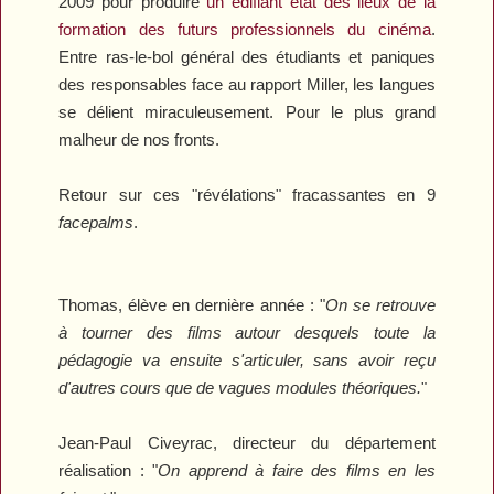
2009 pour produire
un édifiant état des lieux de la
formation des futurs professionnels du cinéma
.
Entre ras-le-bol général des étudiants et paniques
des responsables face au rapport Miller, les langues
se délient miraculeusement. Pour le plus grand
malheur de nos fronts.
Retour sur ces "révélations" fracassantes en 9
facepalms
.
Thomas, élève en dernière année : "
On se retrouve
à tourner des films autour desquels toute la
pédagogie va ensuite s'articuler, sans avoir reçu
d'autres cours que de vagues modules théoriques.
"
Jean-Paul Civeyrac, directeur du département
réalisation :
"
On apprend à faire des films en les