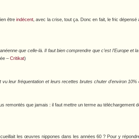
bien être
indécent
, avec la crise, tout ça. Donc en fait, le fric dépen
ranéenne que celle-là. Il faut bien comprendre que c’est l’Europe et 
Hée –
Critikat
)
nt vu leur fréquentation et leurs recettes brutes chuter d'environ 1
us remontés que jamais : il faut mettre un terme au téléchargement de
accueillait les œuvres nippones dans les années 60 ? Pour y répondr