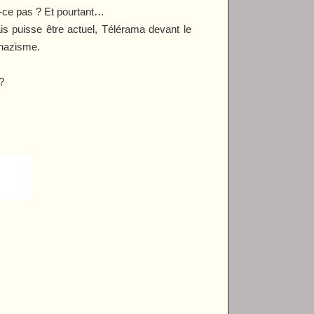
-ce pas ? Et pourtant…
ais puisse être actuel,
Télérama
devant le
 nazisme.
?