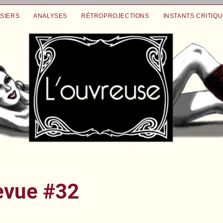
SIERS
ANALYSES
RÉTROPROJECTIONS
INSTANTS CRITIQ
evue #32