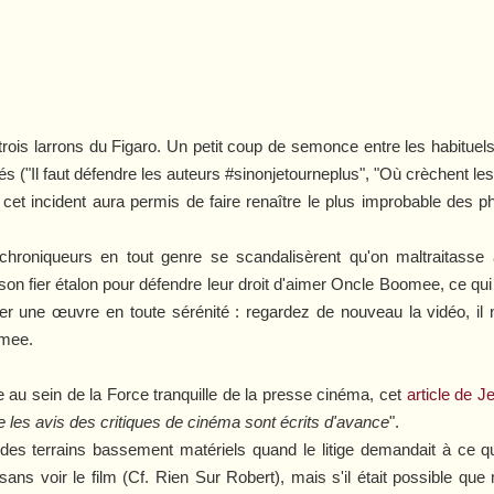
rois larrons du
Figaro
. Un petit coup de semonce entre les habitue
s ("Il faut défendre les auteurs #sinonjetourneplus", "Où crèchent les
t, cet incident aura permis de faire renaître le plus improbable des 
chroniqueurs en tout genre se scandalisèrent qu'on maltraitasse 
n fier étalon pour défendre leur droit d'aimer
Oncle Boomee
, ce qui
er une œuvre en toute sérénité : regardez de nouveau la vidéo, i
omee.
 au sein de la Force tranquille de la presse cinéma, cet
article de 
e les avis des critiques de cinéma sont écrits d'avance
".
es terrains bassement matériels quand le litige demandait à ce qu
sans voir le film (Cf.
Rien Sur Robert
), mais s'il était possible que