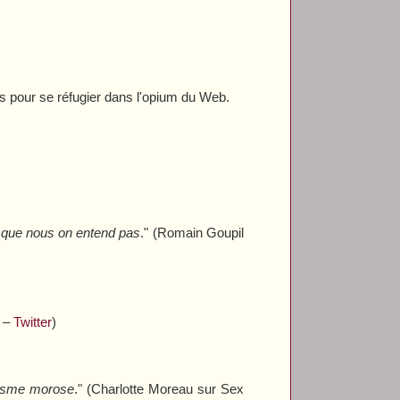
ons pour se réfugier dans l'opium du Web.
cs que nous on entend pas
." (Romain Goupil
i –
Twitter
)
alisme morose
." (Charlotte Moreau sur
Sex