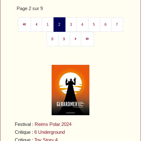
Page 2 sur 9
1
2
3
4
5
6
7
8
9
Festival :
Reims Polar 2024
Critique :
6 Underground
Critique :
Toy Story 4