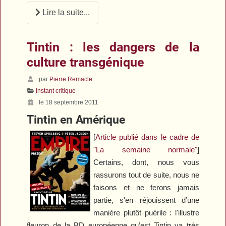
Lire la suite...
Tintin : les dangers de la
culture transgénique
par
Pierre Remacle
Instant critique
le 18 septembre 2011
Tintin en Amérique
[
Article publié dans le cadre de
"La semaine normale"
]
Certains, dont, nous vous
rassurons tout de suite, nous ne
faisons et ne ferons jamais
partie, s'en réjouissent d’une
manière plutôt puérile : l'illustre
fleuron de la BD européenne qu’est
Tintin
va très