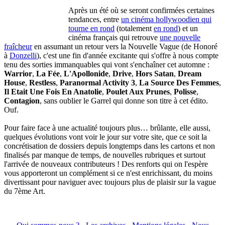
Après un été où se seront confirmées certaines
tendances, entre
un cinéma hollywoodien qui
tourne en rond
(totalement
en rond
) et un
cinéma français qui retrouve
une nouvelle
fraîcheur
en assumant un retour vers la Nouvelle Vague (de Honoré
à
Donzelli
), c'est une fin d'année excitante qui s'offre à nous compte
tenu des sorties immanquables qui vont s'enchaîner cet automne :
Warrior
,
La Fée
,
L'Apollonide
,
Drive
,
Hors Satan
,
Dream
House
,
Restless
,
Paranormal Activity 3
,
La Source Des Femmes
,
Il Etait Une Fois En Anatolie
,
Poulet Aux Prunes
,
Polisse
,
Contagion
, sans oublier le Garrel qui donne son titre à cet édito.
Ouf.
Pour faire face à une actualité toujours plus… brûlante, elle aussi,
quelques évolutions vont voir le jour sur votre site, que ce soit la
concrétisation de dossiers depuis longtemps dans les cartons et non
finalisés par manque de temps, de nouvelles rubriques et surtout
l'arrivée de nouveaux contributeurs ! Des renforts qui on l'espère
vous apporteront un complément si ce n'est enrichissant, du moins
divertissant pour naviguer avec toujours plus de plaisir sur la vague
du 7ème Art.