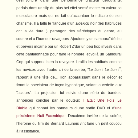
désinvolture dans une performance d’acteur déroutante,
parfois dans un slip du plus bel effet sensé mettre en valeur sa
musculature mais qui ne fait qu’accentuer le ridicule de son
charisme. Il a fallu le flanquer d’un
sidekick
noir (les habitudes
ont la vie dure...), parangon des stéréotypes du genre, au
sourire et à l’humour ravageurs. Ajoutons-y un samouraï déchu
et pervers incarné par un Robert Z’dar un peu trop investi dans
cette pantalonnade pour faire le nombre, et voilà un
Samourai
Cop
qui supporte bien la revoyure. Il rallia les habitués comme
"
les novices avec l’autre cri de la soirée, "
Le lion ! Le lion !
,
rapport à une tête de… lion apparaissant dans le décor et
fixant le spectateur de façon hypnotique, volant la vedette aux
"acteurs". La projection fut suivie d’une série de bandes-
annonces conclue par le douteux
Il Etait Une Fois Le
Diable
qui connut les honneurs d’une sortie DVD et d’
une
précédente Nuit Excentrique
. Deuxième invitée de la soirée,
l’héroïne du film de Bernard Launois vint faire un petit coucou
à l’assistance.