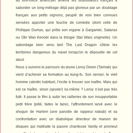
au box-office américain amena les distributeurs français à
saborder un long-métrage déjà pas glorieux par un doublage
français aux petits oignons, peuplé de voix bien connues
sensées apporter une touche de comédie (dont celle de
Phillippe Dumas, qui prêta son organe à Gargamel, Satanas
ou Obi Wan Kenobi dans la trilogie
Star Wars
originelle). Un
sabordage bien venu tant
The Last Dragon
côtoie les
territoires dangereux du navet lorsqu'on le dépouille de cet
atout.
Nous y suivons le parcours du jeune Leroy Green (Taimak) qui
vient d’achever sa formation au kung-fu. Son
sensei
, le vieil
homme cabotin habituel, l’incite à trouver son maître. Mais qui
est ce maître, sinon (
spoiler
) lui-même ? Leroy n’est pas très
futé. Il passe le film à subir les railleries de son insupportable
petit frère (pitié, faites le taire), l'affrontement larvé avec le
shogun de Harlem (une parodie de rappeur nabab) et sa
confrontation avec un diabolique directeur de maison de
disques qui maltraite la pauvre chanteuse Vanity et promeut