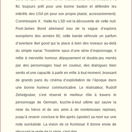
flic toujours prêt pour une bonne baston et défendre les
intérêts des USA (et pour son propre plaisir, accessoirement).
Commissaire X : Halte Au LSD
est la découverte de cette nuit.
Post-James Bond allemand issu de la vague d’espions
européens des années 60, cette bande véhicule un parfum
d’aventure
feel good
qui la place à bien des niveaux au-delà
du simple nanar. Troisième opus d’une série d’espionnage, il
mêle à merveille humour, dépaysement et double-jeu menés
par des personnages haut en couleur, des dialogues bien
sentis et une capacité à partir en vrille à tout moment, brassant
de grands pans du cinéma d’exploitation de l’époque dans
une bonne humeur communicative. Le réalisateur, Rudolf
Zehetgruber, s’est réservé le meilleur rôle à travers le
personnage de Germain, touche-à-tout ultime qui sauve la
mise du héros et de ses amis à de nombreuses reprises,
jusqu’à revenir conclure le film après (
spoiler
) sa mort sur une
note surréaliste. La vision de ce
Komissar X
donne envie de
découvrir le reste de la série, c'est dire.