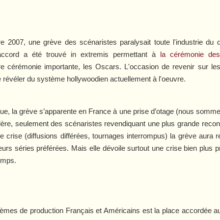
 2007, une grève des scénaristes paralysait toute l'industrie du di
ccord a été trouvé in extremis permettant à
la cérémonie de
re cérémonie importante, les Oscars. L'occasion de revenir sur les
e révéler du système hollywoodien actuellement à l'oeuvre.
ique, la grève s’apparente en France à une prise d’otage (nous sommes
re, seulement des scénaristes revendiquant une plus grande reconna
e crise (diffusions différées, tournages interrompus) la grève aura 
s séries préférées. Mais elle dévoile surtout une crise bien plus prof
emps.
tèmes de production Français et Américains est la place accordée au