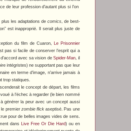
e de leur profession d’autant plus si l’on
 plus les adaptations de
comics
, de best-
" est inapproprié. Il serait plus juste de
eption du film de Cuaron,
Le Prisonnier
st pas si facile de conserver l’esprit qui a
e d’accord avec sa vision de
Spider-Man
, il
ire intégristes) ne supportant pas que leur
nnaire en terme d’image, n’arrive jamais à
 trop statiques.
scenderait le concept de départ, les films
nt voué à l’échec à regarder (le bien nommé
é à générer la peur avec un concept aussi
 le premier
zombie flick
aseptisé. Pas une
ccrue pour de belles images vides de sens.
ement dans
Live Free Or Die Hard
) ou en
ntemporaine et idéologiquement puante de