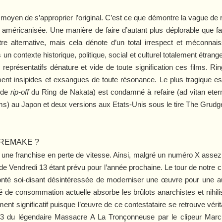
 moyen de s’approprier l’original. C’est ce que démontre la vague de 
on américanisée. Une manière de faire d’autant plus déplorable que
utre alternative, mais cela dénote d’un total irrespect et méconna
un contexte historique, politique, social et culturel totalement étra
eprésentatifs dénature et vide de toute signification ces films.
Rin
nt insipides et exsangues de toute résonance. Le plus tragique es
 de
rip-off
du
Ring
de Nakata) est condamné à refaire (ad vitan ete
lms) au Japon et deux versions aux Etats-Unis sous le tire
The Grudg
 REMAKE ?
une franchise en perte de vitesse. Ainsi, malgré un numéro
X
assez 
 de
Vendredi 13
étant prévu pour l’année prochaine. Le tour de notre c
onté soi-disant désintéressée de moderniser une œuvre pour une a
été de consommation actuelle absorbe les brûlots anarchistes et nihil
ent significatif puisque l’œuvre de ce contestataire se retrouve véri
03 du légendaire
Massacre A La Tronçonneuse
par le clipeur Marcu