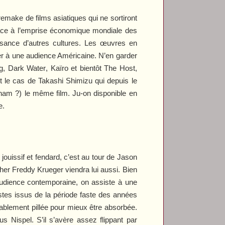
remake de films asiatiques qui ne sortiront
 face à l’emprise économique mondiale des
issance d’autres cultures. Les œuvres en
nger à une audience Américaine. N’en garder
g
,
Dark Water
,
Kaïro
et bientôt
The Host
,
t le cas de Takashi Shimizu qui depuis le
rnam ?) le même film.
Ju-on
disponible en
e
.
jouissif et fendard, c’est au tour de Jason
her Freddy Krueger viendra lui aussi. Bien
udience contemporaine, on assiste à une
istes issus de la période faste des années
tablement pillée pour mieux être absorbée.
s Nispel. S’il s’avère assez flippant par