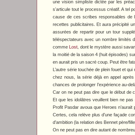
une vision simpliste dictée par les préa
s'articule tout le processus créatif. A t
cause de ces scribes responsables de l
recettes publicitaires. Et aura précipité
assurées de repartir pour un tour supplé
téléspectateurs avec un nombre limités d’
comme
Lost
, dont le mystère aussi sava
la moitié de la saison 4 (huit épisodes) su
en aurait pris un sacré coup. Peut être fa
L’autre série touchée de plein fouet et qui
chez nous, la série déjà en appel aprè
chances de prolonger l’expérience au-delà
Car on ne peut pas dire que le début de c
Et que les idolâtres veuillent bien ne pas
Profit
Pasdar avoua que
Heroes
n’aurait 
Certes, cela relève plus d’une façade co
d’ambition (la relation des Bennet père/fille
On ne peut pas en dire autant de nombreu