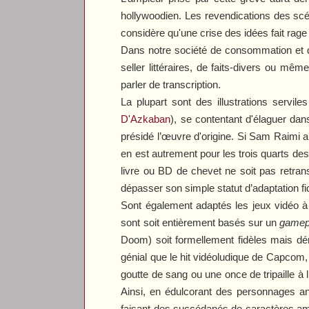
hollywoodien. Les revendications des scén
considère qu'une crise des idées fait ra
Dans notre société de consommation et d
seller littéraires, de faits-divers ou mê
parler de transcription.
La plupart sont des illustrations servil
D'Azkaban
), se contentant d'élaguer dans
présidé l’œuvre d'origine. Si Sam Raimi 
en est autrement pour les trois quarts de
livre ou BD de chevet ne soit pas retrans
dépasser son simple statut d’adaptation f
Sont également adaptés les jeux vidéo à s
sont soit entièrement basés sur un
game
Doom
) soit formellement fidèles mais dén
génial que le hit vidéoludique de Capcom
goutte de sang ou une once de tripaille à
Ainsi, en édulcorant des personnages 
faisant des succédanés de caractères am