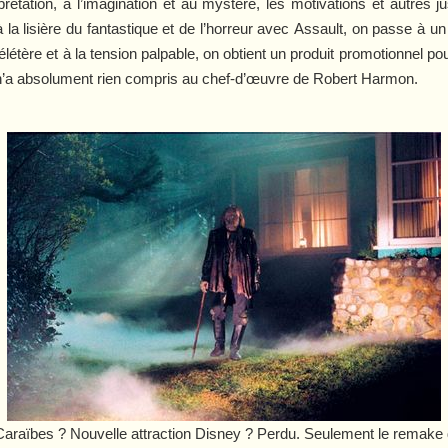
prétation, à l’imagination et au mystère, les motivations et autres j
a lisière du fantastique et de l’horreur avec
Assault
, on passe à un 
délétère et à la tension palpable, on obtient un produit promotionnel p
n’a absolument rien compris au chef-d’œuvre de Robert Harmon.
Caraïbes
? Nouvelle attraction Disney ? Perdu. Seulement le remake