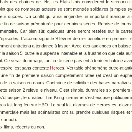
chats des chaînes de télé, les Etats-Unis considèrent le scénario
el point que de nombreux acteurs se sont montrés solidaires (simples s
eur succès. Un conflit qui aura engendré un important manque à
 une fin de saison prématurée pour certaines séries. Reprise de tourn
mentaire. Car bien sûr, quelques unes seront restées sur le carre
épisodes. L'accord signé le 9 février dernier bénéficie en premier lie
mment entretenu a tendance à lasser. Avec des audiences en baisse et
r la saison 5, outre le suspense intenable et la frustration que cela a
tal. Ce serait dommage, tant cette série parvient à tenir en haleine a
 respire, est sans conteste
Heroes
. Véritable phénomène outre-atlan
s une fin de première saison complètement ratée (et c’est un eup
 de la saison en cours. Contrainte de solidifier des bases narratives
ette saison 2 relève le niveau. C’est simple, durant les six premiers 
 s’offusquer, le créateur Tim Kring lui-même s’est excusé publiquement
pas fait long feu sur HBO. Le seul fait d’armes de
Heroes
est d’avoir
mmerciale mais les scénaristes ont su prendre quelques risques et f
 surtout).
x films, récents ou non.