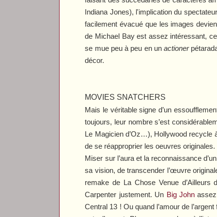
Indiana Jones), l'implication du spectateu
facilement évacué que les images devienn
de Michael Bay est assez intéressant, cette
se mue peu à peu en un
actioner
pétarada
décor.
MOVIES SNATCHERS
Mais le véritable signe d’un essoufflemen
toujours, leur nombre s’est considérablem
Le Magicien d’Oz
…), Hollywood recycle à
de se réapproprier les oeuvres originales.
Miser sur l’aura et la reconnaissance d’un
sa vision, de transcender l’œuvre original
remake de
La Chose Venue d’Ailleurs
d
Carpenter justement. Un
Big John
assez 
Central 13
! Ou quand l’amour de l’argent