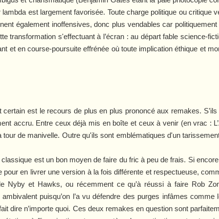
r lambda est largement favorisée. Toute charge politique ou critique v
ent également inoffensives, donc plus vendables car politiquement 
 transformation s'effectuant à l’écran : au départ fable science-ficti
nt et en course-poursuite effrénée où toute implication éthique et 
t certain est le recours de plus en plus prononcé aux remakes. S’ils 
ent accru. Entre ceux déjà mis en boîte et ceux à venir (en vrac :
L
 tour de manivelle. Outre qu'ils sont emblématiques d'un tarissement
 classique est un bon moyen de faire du fric à peu de frais. Si encore 
e pour en livrer une version à la fois différente et respectueuse, co
e Nyby et Hawks, ou récemment ce qu’à réussi à faire Rob Z
ambivalent puisqu’on l’a vu défendre des purges infâmes comme
 fait dire n’importe quoi. Ces deux remakes en question sont parfai