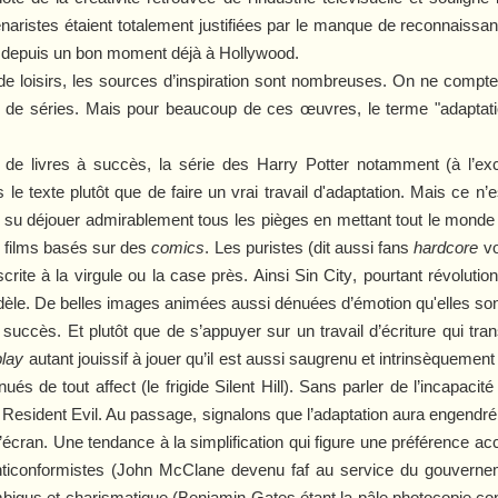
aristes étaient totalement justifiées par le manque de reconnaissanc
ge depuis un bon moment déjà à Hollywood.
e loisirs, les sources d’inspiration sont nombreuses. On ne compte
me de séries. Mais pour beaucoup de ces œuvres, le terme "adaptation
es de livres à succès, la série des
Harry Potter
notamment (à l’exc
 le texte plutôt que de faire un vrai travail d'adaptation. Mais ce n’e
a su déjouer admirablement tous les pièges en mettant tout le mond
s films basés sur des
comics
. Les puristes (dit aussi fans
hardcore
vo
crite à la virgule ou la case près. Ainsi
Sin City
, pourtant révolutio
idèle. De belles images animées aussi dénuées d’émotion qu'elles sont
uccès. Et plutôt que de s’appuyer sur un travail d’écriture qui tran
play
autant jouissif à jouer qu’il est aussi saugrenu et intrinsèqueme
ués de tout affect (le frigide
Silent Hill
). Sans parler de l’incapacit
,
Resident Evil
. Au passage, signalons que l’adaptation aura engendré
 l’écran. Une tendance à la simplification qui figure une préférence a
anticonformistes (John McClane devenu faf au service du gouvern
bigus et charismatique (Benjamin Gates étant la pâle photocopie co