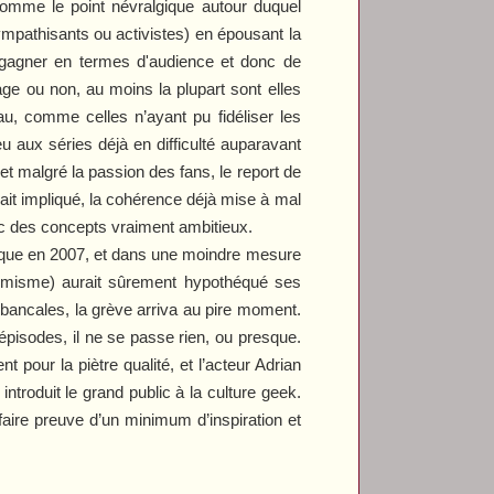
 comme le point névralgique autour duquel
ympathisants ou activistes) en épousant la
 gagner en termes d'audience et donc de
age ou non, au moins la plupart sont elles
au, comme celles n’ayant pu fidéliser les
u aux séries déjà en difficulté auparavant
 malgré la passion des fans, le report de
urait impliqué, la cohérence déjà mise à mal
vec des concepts vraiment ambitieux.
tique en 2007, et dans une moindre mesure
hémisme) aurait sûrement hypothéqué ses
 bancales, la grève arriva au pire moment.
épisodes, il ne se passe rien, ou presque.
 pour la piètre qualité, et l’acteur Adrian
 introduit le grand public à la culture geek.
aire preuve d’un minimum d’inspiration et