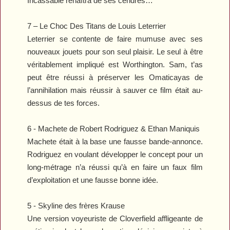
Incassable
renaîtra de ses cendres…
7 –
Le Choc Des Titans
de Louis Leterrier
Leterrier se contente de faire mumuse avec ses
nouveaux jouets pour son seul plaisir. Le seul à être
véritablement impliqué est Worthington. Sam, t’as
peut être réussi à préserver les Omaticayas de
l’annihilation mais réussir à sauver ce film était au-
dessus de tes forces.
6 -
Machete
de Robert Rodriguez & Ethan Maniquis
Machete
était à la base une fausse bande-annonce.
Rodriguez en voulant développer le concept pour un
long-métrage n’a réussi qu’à en faire un faux film
d’exploitation et une fausse bonne idée.
5 -
Skyline
des frères Krause
Une version voyeuriste de
Cloverfield
affligeante de