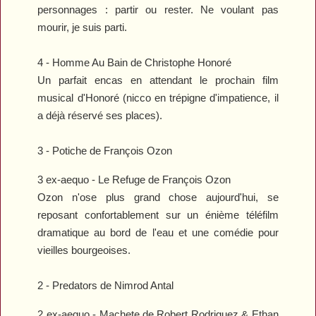
personnages : partir ou rester. Ne voulant pas
mourir, je suis parti.
4 -
Homme Au Bain
de Christophe Honoré
Un parfait encas en attendant le prochain film
musical d'Honoré (nicco en trépigne d'impatience, il
a déjà réservé ses places).
3 -
Potiche
de François Ozon
3 ex-aequo -
Le Refuge
de François Ozon
Ozon n'ose plus grand chose aujourd'hui, se
reposant confortablement sur un énième téléfilm
dramatique au bord de l'eau et une comédie pour
vieilles bourgeoises.
2 -
Predators
de Nimrod Antal
2 ex-aequo -
Machete
de Robert Rodriguez & Ethan