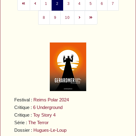
1
2
3
4
5
6
7
8
9
10
Festival :
Reims Polar 2024
Critique :
6 Underground
Critique :
Toy Story 4
Série :
The Terror
Dossier :
Hugues-Le-Loup