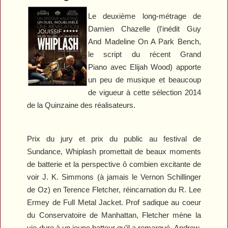
Le deuxième long-métrage de
Damien Chazelle
(l'inédit
Guy
And Madeline On A Park Bench
,
le script du récent
Grand
Piano
avec Elijah Wood)
apporte
un peu de musique et beaucoup
de vigueur à cette sélection 2014
de la Quinzaine des réalisateurs.
Prix du jury et prix du public au festival de
Sundance,
Whiplash
promettait de beaux moments
de batterie et la perspective ô combien excitante de
voir J. K. Simmons (à jamais le Vernon Schillinger
de
Oz
) en Terence Fletcher, réincarnation du R. Lee
Ermey de
Full Metal Jacket
. Prof sadique au coeur
du Conservatoire de Manhattan, Fletcher mène la
vie dure à un jeune batteur qu’il a remarqué, Andrew,