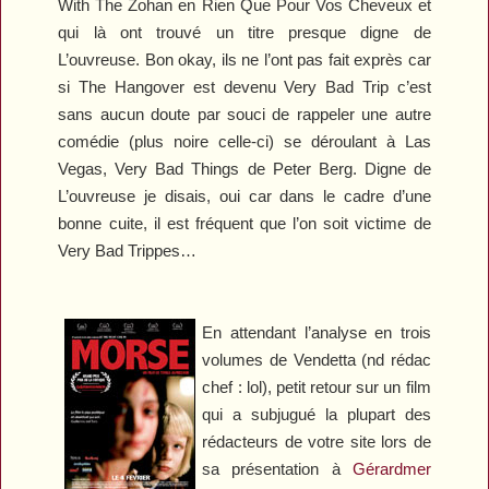
With The Zohan
en
Rien Que Pour Vos Cheveux
et
qui là ont trouvé un titre presque digne de
L’ouvreuse. Bon okay, ils ne l’ont pas fait exprès car
si
The Hangover
est devenu
Very Bad Trip
c’est
sans aucun doute par souci de rappeler une autre
comédie (plus noire celle-ci) se déroulant à Las
Vegas,
Very Bad Things
de Peter Berg. Digne de
L’ouvreuse je disais, oui car dans le cadre d’une
bonne cuite, il est fréquent que l’on soit victime de
Very Bad Trippes…
En attendant l’analyse en trois
volumes de Vendetta (nd rédac
chef : lol), petit retour sur un film
qui a subjugué la plupart des
rédacteurs de votre site lors de
sa présentation à
Gérardmer