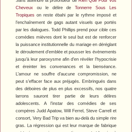
Sans atteindre la profondeur de
Rien Que Pour Vos
Cheveux
ou le délire de
Tonnerre Sous Les
Tropiques
on reste ébahi par le rythme imposé et
l’enchaînement de gags autant visuels que portés
par les dialogues. Todd Phillips prend pour cible ces
comédies mièvres dont le seul but est de renforcer
la puissance institutionnelle du mariage en déréglant
le déroulement d’emblée et pousser les évènements
jusqu’à leur paroxysme afin d’en révéler l’hypocrisie
et éreinter les convenances et la bienséance.
L’amour ne souffre d’aucune compromission, ne
peut s’effacer face aux préjugés. Embringués dans
des déboires de plus en plus excessifs, nos quatre
larrons sauront tirer partie de leurs délires
adolescents. A l’instar des comédies de ses
compères Judd Apatow, Will Ferrel, Steve Carrell et
consort,
Very Bad Trip
va bien au-delà du simple rire
gras. La régression qui est leur marque de fabrique