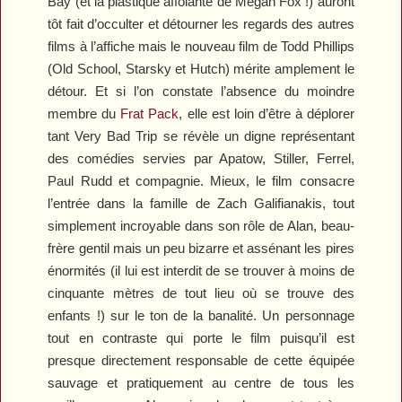
Bay (et la plastique affolante de Megan Fox !) auront
tôt fait d’occulter et détourner les regards des autres
films à l’affiche mais le nouveau film de Todd Phillips
(
Old School
,
Starsky et Hutch
) mérite amplement le
détour. Et si l’on constate l’absence du moindre
membre du
Frat Pack
, elle est loin d’être à déplorer
tant
Very Bad Trip
se révèle un digne représentant
des comédies servies par Apatow, Stiller, Ferrel,
Paul Rudd et compagnie. Mieux, le film consacre
l’entrée dans la famille de Zach Galifianakis, tout
simplement incroyable dans son rôle de Alan, beau-
frère gentil mais un peu bizarre et assénant les pires
énormités (il lui est interdit de se trouver à moins de
cinquante mètres de tout lieu où se trouve des
enfants !) sur le ton de la banalité. Un personnage
tout en contraste qui porte le film puisqu’il est
presque directement responsable de cette équipée
sauvage et pratiquement au centre de tous les