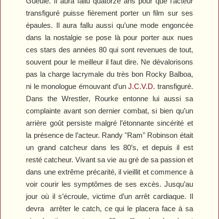
Gueule
. Il aura fallu quatorze ans pour que l’acteur
transfiguré puisse fièrement porter un film sur ses
épaules. Il aura fallu aussi qu’une mode engoncée
dans la nostalgie se pose là pour porter aux nues
ces stars des années 80 qui sont revenues de tout,
souvent pour le meilleur il faut dire. Ne dévalorisons
pas la charge lacrymale du très bon
Rocky Balboa
,
ni le monologue émouvant d’un
J.C.V.D.
transfiguré.
Dans the
Wrestler
, Rourke entonne lui aussi sa
complainte avant son dernier combat, si bien qu’un
arrière goût persiste malgré l’étonnante sincérité et
la présence de l’acteur. Randy "Ram" Robinson était
un grand catcheur dans les 80’s, et depuis il est
resté catcheur. Vivant sa vie au gré de sa passion et
dans une extrême précarité, il vieillit et commence à
voir courir les symptômes de ses excès. Jusqu’au
jour où il s’écroule, victime d’un arrêt cardiaque. Il
devra arrêter le catch, ce qui le placera face à sa