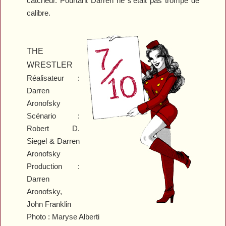
catcheur. Pourtant Darren ne s’était pas trompé de
calibre.
THE
WRESTLER
Réalisateur :
Darren
Aronofsky
Scénario :
Robert D.
Siegel & Darren
Aronofsky
Production :
Darren
Aronofsky,
John Franklin
Photo : Maryse Alberti