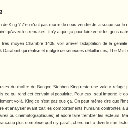
e
n de King ? Z’en n'ont pas marre de nous vendre de la soupe sur le
re qu’avec les remakes, il n’y a que ça pour faire venir les gens dans
le très moyen
Chambre 1408
, voir arriver l’adaptation de la génial
 Darabont qui réalise et malgré de sérieuses défaillances,
The Mist
s
uses du maître de Bangor, Stephen King reste une valeur refuge po
s ce qui rend cet écrivain si populaire. Pour eux, seul importe le coc
ulement voilà, King ce n’est pas que ça. On peut même dire que l’ima
crire et analyser avant tout les comportements humains confrontés à 
téraires ou cinématographiques) et adore faire trembler les lecteurs. Ma
aucoup plus complexe qu’il n’y paraît, cherchant à divertir son lecto