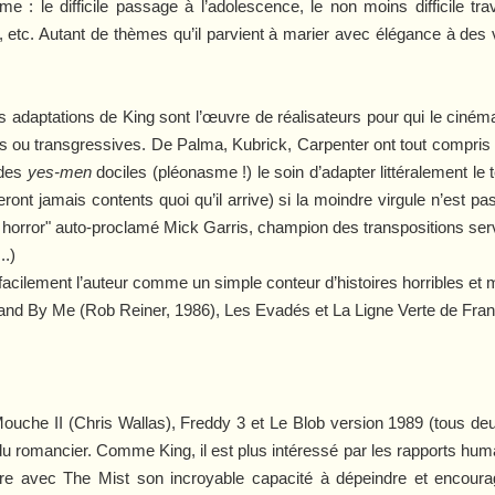
 : le difficile passage à l’adolescence, le non moins difficile travai
ille, etc. Autant de thèmes qu’il parvient à marier avec élégance à d
es adaptations de King sont l’œuvre de réalisateurs pour qui le cinéma
es ou transgressives. De Palma, Kubrick, Carpenter ont tout compris à
 des
yes-men
dociles (pléonasme !) le soin d’adapter littéralement le t
eront jamais contents quoi qu’il arrive) si la moindre virgule n’est p
f horror" auto-proclamé Mick Garris, champion des transpositions se
..)
facilement l’auteur comme un simple conteur d’histoires horribles et m
and By Me
(Rob Reiner, 1986),
Les Evadés
et
La Ligne Verte
de Fran
ouche II
(Chris Wallas),
Freddy 3
et
Le
Blob
version 1989 (tous de
u romancier. Comme King, il est plus intéressé par les rapports humain
ntre avec
The Mist
son incroyable capacité à dépeindre et encoura