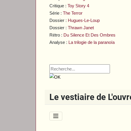
Critique :
Toy Story 4
Série :
The Terror
Dossier :
Hugues-Le-Loup
Dossier :
Thrawn Janet
Rétro :
Du Silence Et Des Ombres
Analyse :
La trilogie de la paranoïa
Le vestiaire de L'ouv