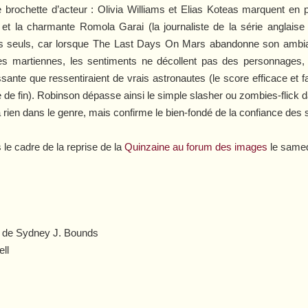
e brochette d’acteur : Olivia Williams et Elias Koteas marquent en 
et la charmante Romola Garai (la journaliste de la série anglais
s seuls, car lorsque
The
Last Days On Mars
abandonne son ambian
s martiennes, les sentiments ne décollent pas des personnages, va
ssante que ressentiraient de vrais astronautes (le score efficace e
e de fin). Robinson dépasse ainsi le simple slasher ou zombies-flick 
 rien dans le genre, mais confirme le bien-fondé de la confiance des 
 le cadre de la reprise de la
Quinzaine au forum des images
le samedi
re de Sydney J. Bounds
ll