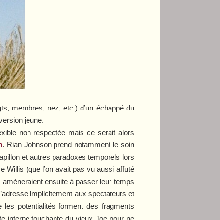
igts, membres, nez, etc.) d’un échappé du
 version jeune.
exible non respectée mais ce serait alors
n
. Rian Johnson prend notamment le soin
 papillon et autres paradoxes temporels lors
 Willis (que l’on avait pas vu aussi affuté
s amèneraient ensuite à passer leur temps
i s’adresse implicitement aux spectateurs et
e les potentialités forment des fragments
tte interne touchante du vieux Joe pour ne