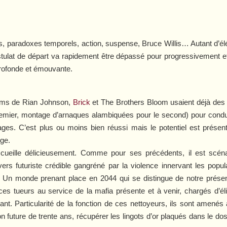
, paradoxes temporels, action, suspense, Bruce Willis… Autant d’él
stulat de départ va rapidement être dépassé pour progressivement et
rofonde et émouvante.
ilms de Rian Johnson,
Brick
et
The Brothers Bloom
usaient déjà des 
remier, montage d’arnaques alambiquées pour le second) pour conduir
nages. C’est plus ou moins bien réussi mais le potentiel est prése
rge.
ueille délicieusement. Comme pour ses précédents, il est scén
s futuriste crédible gangréné par la violence innervant les popula
 Un monde prenant place en 2044 qui se distingue de notre présen
 ces tueurs au service de la mafia présente et à venir, chargés d’é
vant. Particularité de la fonction de ces nettoyeurs, ils sont amenés
on future de trente ans, récupérer les lingots d’or plaqués dans le dos