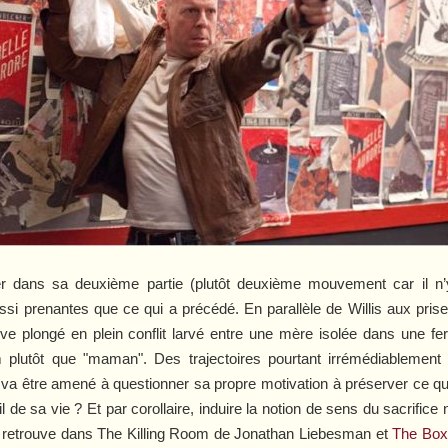
uer dans sa deuxième partie (plutôt deuxième mouvement car il 
ussi prenantes que ce qui a précédé. En parallèle de Willis aux pr
uve plongé en plein conflit larvé entre une mère isolée dans une f
plutôt que "maman". Des trajectoires pourtant irrémédiablement li
va être amené à questionner sa propre motivation à préserver ce qu’i
il de sa vie ? Et par corollaire, induire la notion de sens du sacrific
n retrouve dans
The Killing Room
de Jonathan Liebesman et
The Box