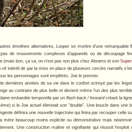
autres
timelines
alternatives,
Looper
se montre d’une remarquable flu
lle (pas de mouvements complexes d’appareils ou de découpage fine
re
(mais bon, ça va, on n’est pas non plus chez Abrams et son
Super
 vif intérêt de par la mise en place de plusieurs cercles narratifs s
tous les personnages sont empêtrés. Joe le premier.
nte dernières années de sa vie dans le confort octroyé par les lingo
longe au contraire de plus belle et devient même l’un des plus terri
udaine embardée temporelle par un
flash-back / forward
créant la lign
 même) si le Joe actuel éliminait son "double". Une boucle dans une 
ngente définira une nouvelle trajectoire qui finira par recouper celle su
 sa mère beaucoup moins explicite ou démonstrative mais néanmoin
ment. Une construction maline et signifiante qui réussit l’exploi