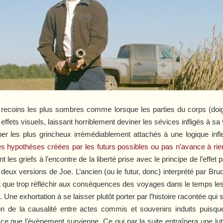
s recoins les plus sombres comme lorsque les parties du corps (do
effets visuels, laissant horriblement deviner les sévices infligés à sa
er les plus grincheux irrémédiablement attachés à une logique infl
es hypothèses créées par les futurs possibles ou pas n’avance à rie
es griefs à l’encontre de la liberté prise avec le principe de l’effet
deux versions de Joe. L’ancien (ou le futur, donc) interprété par Bruce
nt que trop réfléchir aux conséquences des voyages dans le temps le
. Une exhortation à se laisser plutôt porter par l’histoire racontée qu
ion de la causalité entre actes commis et souvenirs induits puisqu
ce que l’évènement survienne. Ce qui par la suite entraînera une lu