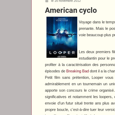
le 16 novembre 2012
American cyclo
Voyage dans le temps
prenante. Mais le po
voie beaucoup plus p
Les deux premiers f
estudiantin pour le p
profiter à la caractérisation des person
épisodes de
Breaking Bad
dont il a la cha
Petit film sans prétention,
Looper
vous c
admirablement en un tournemain un univer
apporte son concours le crime organisé.
significatives et notamment les loopers,
envoie d’un futur situé trente ans plus a
propre boucle, c'est-à-dire tuer leur versi