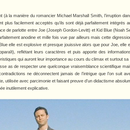
t (à la manière du romancier Michael Marshall Smith, l’irruption dan
nt plus facilement acceptés qu’ils sont déjà parfaitement intégrés a
 de parlotte entre Joe (Joseph Gordon-Levitt) et Kid Blue (Noah S
rfaitement anodine et mille fois vue par ailleurs mais cette digress
Blue elle est explosive et presque jouissive alors que pour Joe, elle 
apparaît), reflétant leurs caractères et puis apporte des informatio
istiques qui auront leur importance au cours du climax et surtout sa r
asse as de respecter une quelconque vraisemblance scientifique mais d
ontradictions ne déconnectent jamais de l’intrigue que l’on suit ave
ante, utilisée avec parcimonie et faisant preuve d’un didactisme abso
ée inutilement explicative.