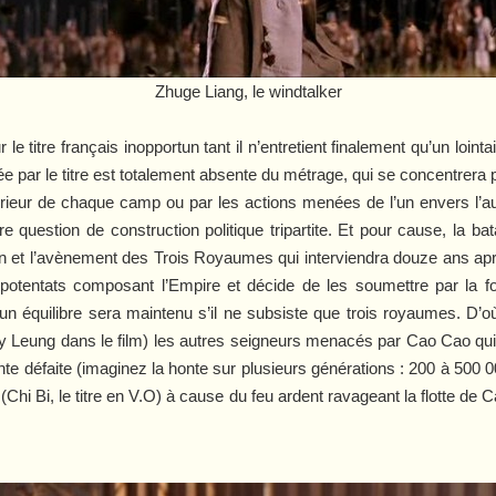
Zhuge Liang, le windtalker
le titre français inopportun tant il n’entretient finalement qu’un loint
ée par le titre est totalement absente du métrage, qui se concentrera
ntérieur de chaque camp ou par les actions menées de l’un envers l’
e question de construction politique tripartite. Et pour cause, la bat
n et l’avènement des Trois Royaumes qui interviendra douze ans ap
s potentats composant l’Empire et décide de les soumettre par la fo
équilibre sera maintenu s’il ne subsiste que trois royaumes. D’où 
eung dans le film) les autres seigneurs menacés par Cao Cao qui c
te défaite (imaginez la honte sur plusieurs générations : 200 à 500 
(
Chi Bi
, le titre en V.O) à cause du feu ardent ravageant la flotte de