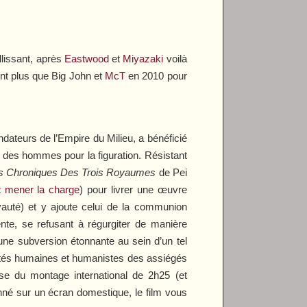
llissant, après
Eastwood
et
Miyazaki
voilà
nt plus que Big John et
McT
en 2010 pour
ndateurs de l’Empire du Milieu, a bénéficié
t des hommes pour la figuration. Résistant
s Chroniques Des Trois Royaumes
de Pei
t mener la charge
) pour livrer une œuvre
yauté) et y ajoute celui de la communion
ente, se refusant à régurgiter de manière
d’une subversion étonnante au sein d’un tel
qualités humaines et humanistes des assiégés
ise du montage international de 2h25 (et
nné sur un écran domestique, le film vous