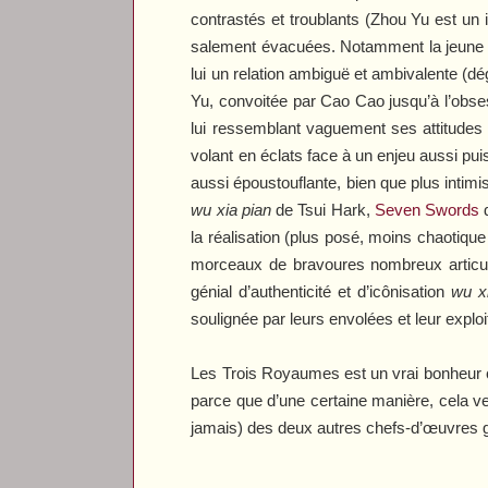
contrastés et troublants (Zhou Yu est un
salement évacuées. Notamment la jeune es
lui un relation ambiguë et ambivalente (d
Yu, convoitée par Cao Cao jusqu’à l’obses
lui ressemblant vaguement ses attitudes e
volant en éclats face à un enjeu aussi pu
aussi époustouflante, bien que plus intim
wu xia pian
de Tsui Hark,
Seven Swords
d
la réalisation (plus posé, moins chaotiq
morceaux de bravoures nombreux articul
génial d’authenticité et d’icônisation
wu x
soulignée par leurs envolées et leur exploit
Les Trois Royaumes
est un vrai bonheur 
parce que d’une certaine manière, cela v
jamais) des deux autres chefs-d’œuvres 