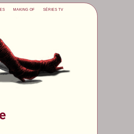
UES
MAKING OF
SÉRIES TV
le