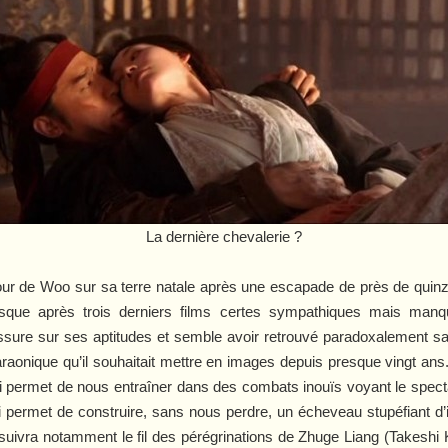
La dernière chevalerie ?
ur de Woo sur sa terre natale après une escapade de près de quinze
uisque après trois derniers films certes sympathiques mais manq
rassure sur ses aptitudes et semble avoir retrouvé paradoxalement s
onique qu’il souhaitait mettre en images depuis presque vingt ans. L
lui permet de nous entraîner dans des combats inouïs voyant le spe
ui permet de construire, sans nous perdre, un écheveau stupéfiant d’
suivra notamment le fil des pérégrinations de Zhuge Liang (Takeshi 