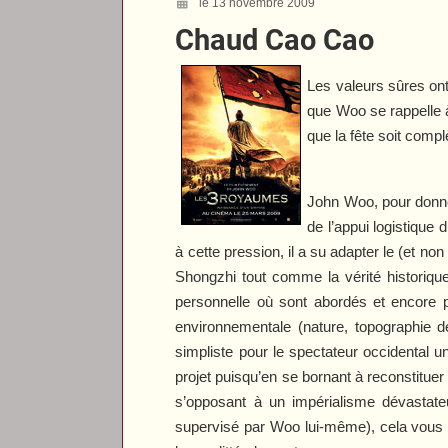
le 13 novembre 2009
Chaud Cao Cao
Les valeurs sûres ont
que Woo se rappelle 
que la fête soit compl
John Woo, pour donner
de l’appui logistique
à cette pression, il a su adapter le (et no
Shongzhi tout comme la vérité historiq
personnelle où sont abordés et encore p
environnementale (nature, topographie de
simpliste pour le spectateur occidental un
projet puisqu’en se bornant à reconstituer 
s’opposant à un impérialisme dévastateu
supervisé par Woo lui-même), cela vous e