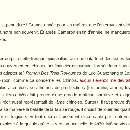
 la peau dure ! Grande année pour les maîtres que l’on croyaient viei
à notre bon souvenir. Et après Cameron en fin d’année, ne manquero
ète.
 corps à cette fresque épique illustrant une bataille et des textes fo
 du gouvernement chinois tant financier qu’humain, l’armée fournissan
n s’adapter au)
Roman Des Trois Royaumes
de Luo Guanzhang et
Le
ue (bon, comme ça concerne les Chinois,
aucun Ferenzci ne devrai
lus accentués ses thèmes de prédilections (foi, amitié, amour, lo
s lieux). Woo fait preuve d’une grande maîtrise narrative et exig
 récit aussi représentatif de l’âme chinoise. Surtout, il fait preuve 
à sa manière la bataille de la falaise rouge, il choisit de louer les 
r et tragique. Si tout ceci est aisément discernable par l’entrem
xplose à la gueule grâce la version originelle de 4h30. Même visio