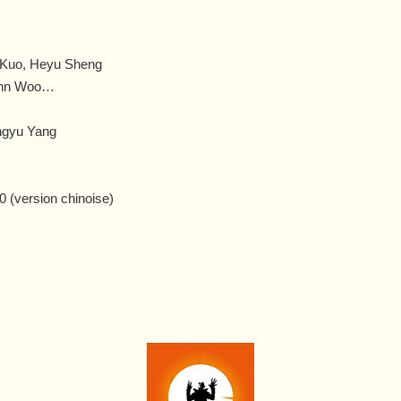
 Kuo, Heyu Sheng
ohn Wo
o…
ongyu Yang
30 (version chinoise)