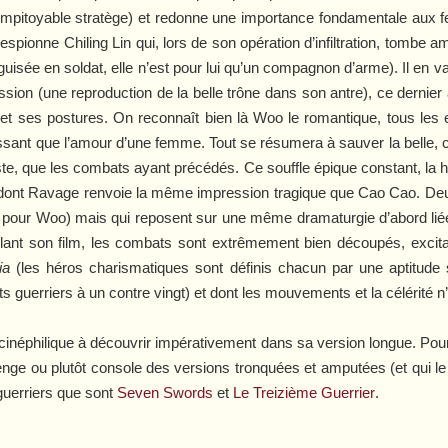
 impitoyable stratège) et redonne une importance fondamentale aux
pionne Chiling Lin qui, lors de son opération d’infiltration, tombe 
éguisée en soldat, elle n’est pour lui qu’un compagnon d’arme). Il 
sion (une reproduction de la belle trône dans son antre), ce dernier a
t ses postures. On reconnaît bien là Woo le romantique, tous les enj
issant que l’amour d’une femme. Tout se résumera à sauver la belle, c
iste, que les combats ayant précédés. Ce souffle épique constant, la h
ont Ravage renvoie la même impression tragique que Cao Cao. Deux
ue pour Woo) mais qui reposent sur une même dramaturgie d’abord liée
ant son film, les combats sont extrêmement bien découpés, excitan
ia
(les héros charismatiques sont définis chacun par une aptitude s
s guerriers à un contre vingt) et dont les mouvements et la célérité n’e
cinéphilique à découvrir impérativement dans sa version longue. Pour
enge ou plutôt console des versions tronquées et amputées (et qui 
guerriers que sont
Seven Swords
et
Le Treizième Guerrier
.