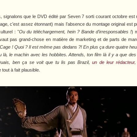
 signalons que le DVD édité par Seven 7 sorti courant octobre est
rnage, c’est assez étonnant) mais l’absence du montage original est p
ulturel : "
Ou du téléchargement, hein ? Bande d’irresponsables !
) 
e vaut pas grand-chose en matière de marketing et de parts de mar
 Cage ! Quoi ? Il est même pas dedans ?! En plus ça dure quatre heur
u
là, le machin avec les hobbites. Attends, ton film là il y a que des
uais, ben ça se voit que tu lis pas Brazil,
un de leur rédacteur, 
 tout à fait plausible.