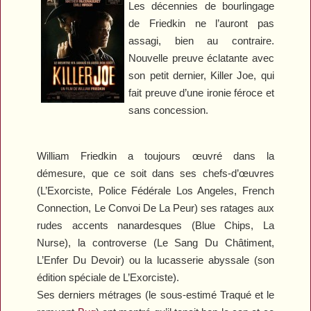
Les décennies de bourlingage
de Friedkin ne l’auront pas
assagi, bien au contraire.
Nouvelle preuve éclatante avec
son petit dernier,
Killer Joe
, qui
fait preuve d’une ironie féroce et
sans concession.
William Friedkin a toujours œuvré dans la
démesure, que ce soit dans ses chefs-d’œuvres
(
L’Exorciste
,
Police Fédérale Los Angeles
,
French
Connection
,
Le Convoi De La Peur
) ses ratages aux
rudes accents nanardesques (
Blue Chips
,
La
Nurse
), la controverse (
Le Sang Du Châtiment
,
L’Enfer Du Devoir
) ou la lucasserie abyssale (son
édition spéciale de
L’Exorciste
).
Ses derniers métrages (le sous-estimé
Traqué
et le