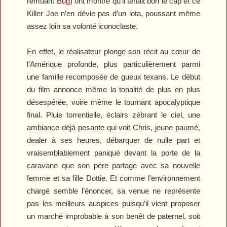
remuant
Bug
) ont montré qu’il tenait bon le cap et ce
Killer Joe
n’en dévie pas d’un iota, poussant même
assez loin sa volonté iconoclaste.
En effet, le réalisateur plonge son récit au cœur de
l’Amérique profonde, plus particulièrement parmi
une famille recomposée de gueux texans. Le début
du film annonce même la tonalité de plus en plus
désespérée, voire même le tournant apocalyptique
final. Pluie torrentielle, éclairs zébrant le ciel, une
ambiance déjà pesante qui voit Chris, jeune paumé,
dealer à ses heures, débarquer de nulle part et
vraisemblablement paniqué devant la porte de la
caravane que son père partage avec sa nouvelle
femme et sa fille Dottie. Et comme l’environnement
chargé semble l’énoncer, sa venue ne représente
pas les meilleurs auspices puisqu’il vient proposer
un marché improbable à son benêt de paternel, soit