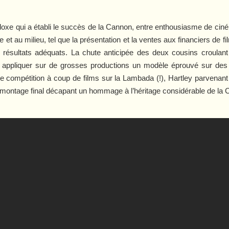
oxe qui a établi le succès de la Cannon, entre enthousiasme de ciné
et au milieu, tel que la présentation et la ventes aux financiers de fi
résultats adéquats. La chute anticipée des deux cousins croulant
 appliquer sur de grosses productions un modèle éprouvé sur des 
 compétition à coup de films sur la Lambada (!), Hartley parvenant
on montage final décapant un hommage à l’héritage considérable de la 