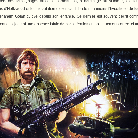
avers des témoignages vifs et désordonnés (un hommage au studio ?) d’acteu
is d’Hollywood et leur réputation d’escrocs. Il fonde néanmoins l'hypothèse de le
ahem Golan cultive depuis son enfance. Ce dernier est souvent décrit comm
es, ajoutant une absence totale de considération du politiquement correct et un c