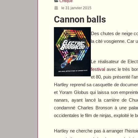
Critique
le 31 janvier 2015
Cannon balls
Des chutes de neige com
la cité vosgienne. Car
Le réalisateur de
Elec
festival
avec le très b
et 80, puis présenté l’
Hartley reprend sa casquette
de documen
et Yoram Globus qui laissa son empreinte
nanars, ayant lancé la carrière de Chu
condamné Charles Bronson à une pal
occidentales le film de ninjas, exploité 
Hartley ne cherche pas à arranger l’histo