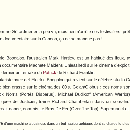
me Gérardmer en a peu vu, mais rien n'arrête nos festivaliers, prêt
 un documentaire sur la Cannon, ça ne se manque pas !
tric Boogaloo
, l’australien Mark Hartley, est un habitué des lieux, 
on documentaire
Machete Maidens Unleashed!
sur le cinéma d'exploit
an dernier un remake du
Patrick
de Richard Franklin.
tariste avec cet
Electric Boogaloo
qui revient sur le célèbre studio
 bien grasse sur le cinéma des 80's.
Golan/Globus : ces noms son
ck Norris (
Portés Disparus
), Michael Dudikoff (
American Warrior
anquée de
Justicier
, traîné Richard Chamberlain dans un sous-
Ind
le break dance, commis
Le Bras De Fer
(
Over The Top
),
Superman 4
et
ire
d’une machine à business
dans un but hagiographique, dont se charge le plus 