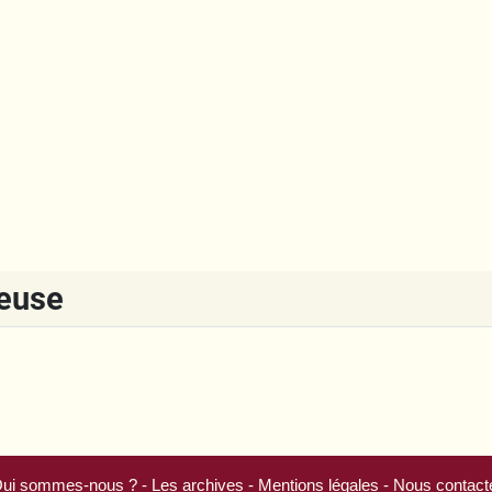
reuse
ui sommes-nous ?
-
Les archives
-
Mentions légales
-
Nous contact