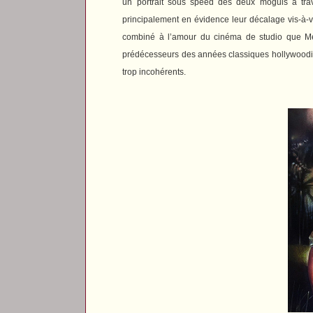
un portrait sous speed des deux moguls
à tr
principalement en évidence leur décalage vis-à-v
combiné à l’amour du cinéma de studio que Men
prédécesseurs des années classiques hollywoodienn
trop incohérents.