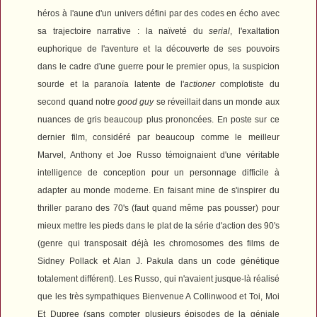
héros à l'aune d'un univers défini par des codes en écho avec
sa trajectoire narrative : la naïveté du
serial
, l'exaltation
euphorique de l'aventure et la découverte de ses pouvoirs
dans le cadre d'une guerre pour le premier opus, la suspicion
sourde et la paranoïa latente de l'
actioner
complotiste du
second quand notre
good guy
se réveillait dans un monde aux
nuances de gris beaucoup plus prononcées. En poste sur ce
dernier film, considéré par beaucoup comme le meilleur
Marvel, Anthony et Joe Russo témoignaient d'une véritable
intelligence de conception pour un personnage difficile à
adapter au monde moderne. En faisant mine de s'inspirer du
thriller parano des 70's (faut quand même pas pousser) pour
mieux mettre les pieds dans le plat de la série d'action des 90's
(genre qui transposait déjà les chromosomes des films de
Sidney Pollack et Alan J. Pakula dans un code génétique
totalement différent). Les Russo, qui n'avaient jusque-là réalisé
que les très sympathiques
Bienvenue A Collinwood
et
Toi, Moi
Et Dupree
(sans compter plusieurs épisodes de la géniale