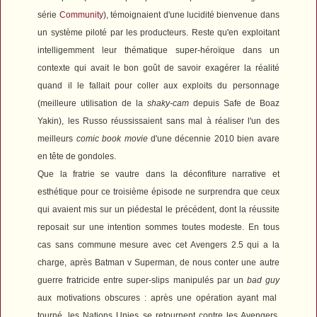
série
Community
), témoignaient d'une lucidité bienvenue dans
un système piloté par les producteurs. Reste qu'en exploitant
intelligemment leur thématique super-héroïque dans un
contexte qui avait le bon goût de savoir exagérer la réalité
quand il le fallait pour coller aux exploits du personnage
(meilleure utilisation de la
shaky-cam
depuis
Safe
de Boaz
Yakin), les Russo réussissaient sans mal à réaliser l'un des
meilleurs
comic book movie
d'une décennie 2010 bien avare
en tête de gondoles.
Que la fratrie se vautre dans la déconfiture narrative et
esthétique pour ce troisième épisode ne surprendra que ceux
qui avaient mis sur un piédestal le précédent, dont la réussite
reposait sur une intention sommes toutes modeste. En tous
cas sans commune mesure avec cet
Avengers 2.5
qui a la
charge, après
Batman v Superman
, de nous conter une autre
guerre fratricide entre super-slips manipulés par un
bad guy
aux motivations obscures : après une opération ayant mal
tourné, les Nations Unies se retournent contre les Avengers.