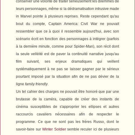
conserver une volonté de traiter sérieusement les dilemmes de
leurs personnages, même si la dédramatisation intrusive made
in Marvel pointe à plusieurs reprises. Reste cependant qu'au
bout du compte,
Captain America: Civil War
ne pouvait
ressembler que ce à quoi il ressemble aujourd'hui, avec son
scénario écrit en fonction des personnages à intégrer (parfois
à la dernière minute, comme pour
Spider-Man
), son récit dont
la seule velléité est de paver la continuité narrative jusqu'au
film suivant, ses enjeux dramatiques qui veillent
systématiquement à ne pas se laisser gagner par le sérieux
pourtant imposé par la situation afin de ne pas dévier de la
ligne
family friendly
.
Un tel cahier des charges ne pouvait être honoré que par une
brutasse de la caméra, capable de créer des instants de
cinéma susceptibles de s'approprier les ellipses et autres
raccourcis cavaliers nécessaires afin de respecter le
programme. Ce que ne sont pas les frères Russo, dont le
savoir-faire sur
Winter Soldier
semble reculer ici de plusieurs