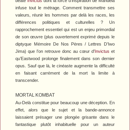
béate
Invictus
dont la force d’inspiration de Mandela
infuse tout le métrage. Comment transmettre ses
valeurs, réunir les hommes par delà les races, les
différences politiques et culturelles ? Un
rapprochement essentiel qui est un enjeu primordial
de son œuvre (plus ouvertement exprimé depuis le
diptyque
Mémoire De Nos Pères
/
Lettres D’Iwo
Jima
) que l’on retrouve donc au cœur d’
Invictus
et
qu’Eastwood prolonge finalement dans son dernier
opus. Sauf que là, le cinéaste augmente la difficulté
en faisant carrément de la mort la limite à
transcender.
MORTAL KOMBAT
Au-Delà
constitue pour beaucoup une déception. En
effet, alors que le sujet et la bande-annonce
laissaient présager une plongée grisante dans le
fantastique plutôt inhabituelle pour un auteur