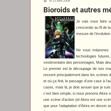
le 15 avril 2008
Bioroids et autres 
Je vais vous faire 
crescendo au fil de l
mesure de l'évolution
Ne vous méprenez pa
technologies futures,
vestimentaire des personnages. Mais deux 
Le premier est le découpage de ses manga
ressent principalement dans les scènes d
et où ça finit, le passage d'une case à l'a
cases, mais là, je dois avouer que je su
c'est bien simple, si nous prenons
Akira
o
une scène d'action (et
Akira
est une scène
que pour l'adaptation d'
Akira
en dessin an