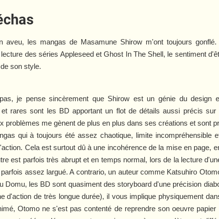
méchas
un aveu, les mangas de Masamune Shirow m'ont toujours gonflé. P
a lecture des séries
Appleseed
et
Ghost In The Shell
, le sentiment d'ê
 de son style.
s, je pense sincèrement que Shirow est un génie du design et
 et rares sont les BD apportant un flot de détails aussi précis sur 
problèmes me gènent de plus en plus dans ses créations et sont prin
s qui à toujours été assez chaotique, limite incompréhensible et d
'action. Cela est surtout dû à une incohérence de la mise en page, 
utre est parfois très abrupt et en temps normal, lors de la lecture d'u
is parfois assez largué. A contrario, un auteur comme Katsuhiro Ot
u
Domu
, les BD sont quasiment des storyboard d'une précision dia
 d'action de très longue durée), il vous implique physiquement dans l
imé, Otomo ne s'est pas contenté de reprendre son oeuvre papier pou