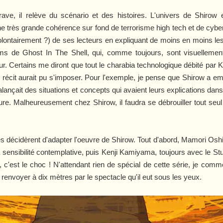
ve, il relève du scénario et des histoires. L'univers de Shirow 
'une très grande cohérence sur fond de terrorisme high tech et de cybe
volontairement ?) de ses lecteurs en expliquant de moins en moins le
bums de
Ghost In The Shell
, qui, comme toujours, sont visuellemen
. Certains me diront que tout le charabia technologique débité par Ku
 récit aurait pu s'imposer. Pour l'exemple, je pense que Shirow a em
lançait des situations et concepts qui avaient leurs explications dans 
ure. Malheureusement chez Shirow, il faudra se débrouiller tout seul p
s décidèrent d'adapter l'oeuvre de Shirow. Tout d'abord,
Mamori Oshi
a sensibilité contemplative, puis Kenji Kamiyama, toujours avec le St
, c'est le choc ! N'attendant rien de spécial de cette série, je co
 renvoyer à dix mètres par le spectacle qu'il eut sous les yeux.