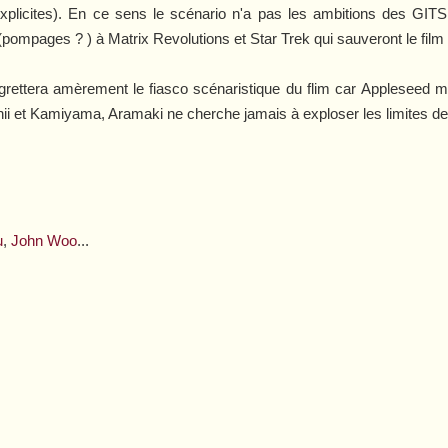
explicites). En ce sens le scénario n'a pas les ambitions des
GITS
s (pompages ? ) à
Matrix Revolutions
et
Star Trek
qui sauveront le film
egrettera amèrement le fiasco scénaristique du flim car
Appleseed
mé
ii et Kamiyama, Aramaki ne cherche jamais à exploser les limites de
u
,
John Woo
...