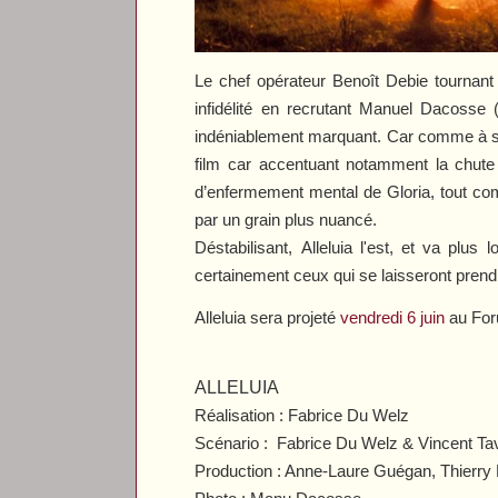
Le chef opérateur Benoît Debie tournan
infidélité en recrutant Manuel Dacosse
indéniablement marquant. Car comme à s
film car accentuant notamment la chute v
d’enfermement mental de Gloria, tout com
par un grain plus nuancé.
Déstabilisant,
Alleluia
l'est, et va plus l
certainement ceux qui se laisseront prendr
Alleluia
sera projeté
vendredi 6 juin
au Foru
ALLELUIA
Réalisation : Fabrice Du Welz
Scénario : Fabrice Du Welz & Vincent Tav
Production : Anne-Laure Guégan, Thierry