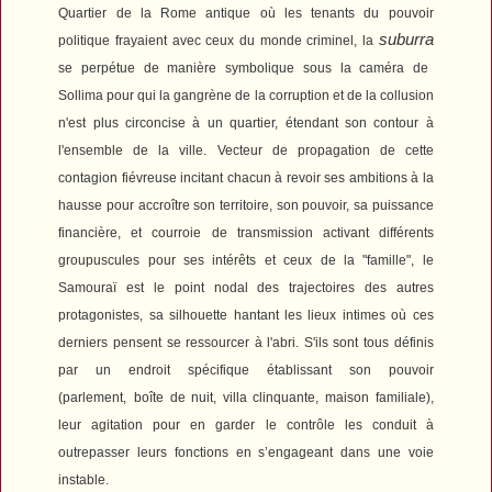
Quartier de la Rome antique où les tenants du pouvoir
suburra
politique frayaient avec ceux du monde criminel, la
se perpétue de manière symbolique sous la caméra de
Sollima pour qui la gangrène de la corruption et de la collusion
n'est plus circoncise à un quartier,
étendant son contour à
l'ensemble de la ville
. V
ecteur de propagation de cette
contagion fiévreuse incitant chacun à revoir ses ambitions à la
hausse pour accroître son territoire, son pouvoir, sa puissance
financière, et c
ourroie de transmission activant différents
groupuscules pour ses intérêts et ceux de la "famille", le
Samouraï est le point nodal des trajectoires des autres
protagonistes, sa silhouette hantant les lieux intimes où ces
derniers pensent se ressourcer à l'abri. S'ils sont tous définis
par un endroit spécifique établissant son pouvoir
(parlement,
boîte de nuit, villa clinquante, maison familiale),
leur agitation pour en garder le contrôle les conduit à
outrepasser leurs fonctions en s’engageant dans une voie
instable.