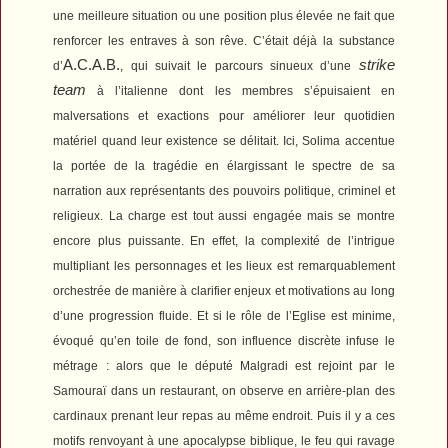
une meilleure situation ou une position plus élevée ne fait que
renforcer les entraves à son rêve. C’était déjà la substance
A.C.A.B.
strike
d’
, qui suivait le parcours sinueux d’une
team
à l’italienne dont les membres s’épuisaient en
malversations et exactions pour améliorer leur quotidien
matériel quand leur existence se délitait. Ici, Solima accentue
la portée de la tragédie en élargissant le spectre de sa
narration aux représentants des pouvoirs politique, criminel et
religieux. La charge est tout aussi engagée mais se montre
encore plus puissante. En effet, la complexité de l’intrigue
multipliant les personnages et les lieux est remarquablement
orchestrée de manière à clarifier enjeux et motivations au long
d’une progression fluide. Et si le rôle de l’Eglise est minime,
évoqué qu’en toile de fond, son influence discrète infuse le
métrage : alors que le député Malgradi est rejoint par le
Samouraï dans un restaurant, on observe en arrière-plan des
cardinaux prenant leur repas au même endroit. Puis il y a ces
motifs renvoyant à une apocalypse biblique, le feu qui ravage