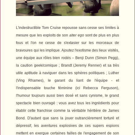
L'indestructible Tom Cruise repousse sans cesse ses limites à
mesure que les exploits de son
alter ego
sont de plus en plus
fous et l'on ne cesse de s'extasier sur les morceaux de
bravoures qui les implique. Ajoutez l'exotisme des lieux visités,
une équipe aux rôles bien rodés – Benji Dunn (Simon Pegg),
la caution geek/comique ; Brandt (Jeremy Renner) et sa très
utile aptitude à naviguer dans les sphères politiques ; Luther
(Ving Rhames), le garant du liant de l'équipe - et
l'indispensable touche féminine (ici Rebecca Ferguson),
l
'humour toujours aussi bien dosé et sans cynisme, le grand
spectacle bien ouvragé : vous avez
tous les ingrédients pour
établir cette franchise comme la véritable héritière de James
Bond. D'autant que sans la jouer outrancièrement torturé et
dépressif, les aventures explosives de ces supers espions
mettent en exergue certaines failles de l'engagement de son