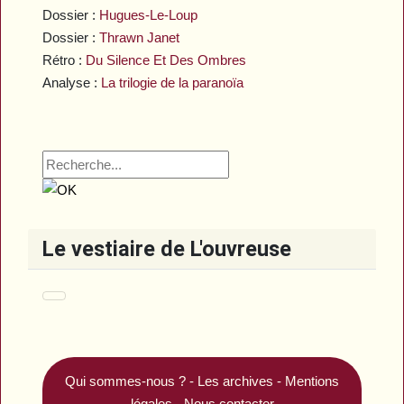
Dossier :
Hugues-Le-Loup
Dossier :
Thrawn Janet
Rétro :
Du Silence Et Des Ombres
Analyse :
La trilogie de la paranoïa
Le vestiaire de L'ouvreuse
Qui sommes-nous ?
-
Les archives
-
Mentions
légales
-
Nous contacter