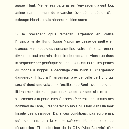
leader
Hunt. Même ses partenaires l'envisagent avant tout
animé par un esprit de revanche, évoqué au détour d'un
échange tripartite mais néanmoins bien ancré.
Si le précédent opus remettait largement en cause
l'invincibilité de Hunt,
Rogue Nation
ne cesse de mettre en
exergue ses prouesses surnaturelles, voire même carrément
divines, le tout empreint d'une ironie mordante. Alors que dans
la séquence pré-générique ses équipiers ont toutes les peines
du monde à stopper le décollage d'un avion au chargement
dangereux, il faudra l'intervention providentielle de Hunt, qui
sera d'abord une voix dans l'oreillette de Benji avant de surgir
littéralement de nulle part pour sauter sur une aile et courir
s'accrocher à la porte. Blessé après s'être enfui des mains des
hommes de Lane, il réapparaît six mois plus tard dans un look
hirsute très christique. Dans ces conditions, pas surprenant
qu'il soit ramené à la vie
in extremis
. Parlons même de
résurrection. Et le directeur de la C.I.A (Alec Baldwin) d'en