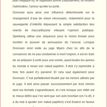
plan magique où, le regardant dormir d'épuisement, on ressent
l'admiration, l'amour qu'elle lui porte.
Donovan aura ainsi une influence déterminante sur le
changement d’axe de vision nécessaire, notamment pour la
sauvegarde d’intérêts dépassant la simple satisfaction des
relents de maccarthysme infusant l’opinion publique.
Spielberg utilise une séquence pour le moins triviale pour
montrer le pouvoir de persuasion de l’avocat. Lorsque
Donovan rend visite au juge Myers chez lui afin de le
convaincre de ne pas condamner à mort l’espion, il est en train
de se préparer à sortir pour une soirée, ayant toutes les peines
du monde à nouer son nœud papillon. Il doit s’y reprendre à
trois fois avant d’y parvenir. Et cela vaut également pour
Donovan. C’est parfaitement illustré par les miroirs utilisés par
le juge. Il doit ainsi passer successivement par trois miroirs
dont les formats s’agrandissent, et c’est lorsque son reflet est
le mieux défini que l’on sent que son avis incertain (on l’a dit, il
a du mal à ajuster son nœud papillon) s’est éclairci en faveur