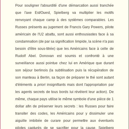
Pour souligner l'absurdité d'une démarcation aussi tranchée
que l'axe Est/Ouest, Spielberg va multiplier les motifs
renvoyant chaque camp à des systèmes comparables. Les
Russes présents au jugement de Francis Gary Powers, pilote
américain de l'U2 abattu, sont aussi enthousiastes face à sa
condamnation (de par sa signification limpide, la scène n'a pas
besoin d'être sous-titrée) que les Américains face à celle de
Rudolf Abel. Donovan est soumis et confronté à une
surveillance aussi pointue chez lui en Amérique que durant
son séjour berlinois (la subtilisation puis la récupération de
son manteau à Berlin, sa façon de préparer le thé sont autant
d'éléments a
priori
insignifiants mais dont l'appropriation par
les agents secrets de tous bords lui révèlent leur action). De
même, chaque pays utilise le même symbole d'une pièce de 1
dollar afin de préserver leurs secrets : les Russes pour faire
transiter des codes, les Américains pour y dissimuler une
aiguille imbibée de curare pour permettre aux éventuels
pilotes capturés de se sacrifier pour la cause. Spielberg