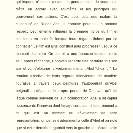
qui importe n'est pas ce que les gens pensent de vous mais
d'être en accord avec soi-même et les principes qui
gouvernent ses actions. C'est pour cela que malgré la
culpabilité de Rudolf Abel, il éprouve pour lui un profond
respect. Leur entente rythmera la première moitié du film et
culminera en toute fin lorsque leurs regards finiront par se
connecter. Le film est ainsi construit pour progresser jusqu'à ce
moment charnière. On a droit à une ébauche lorsque, resté
seul après l'échange, Donovan regarde une dernière fois son
ami et voit s'éloigner la voiture emmenant Abel "chez lui". La
réunion affective de leurs regards interviendra de manière
figurative à travers deux peintures, l'autoportrait qu'Abel
peignait au départ et le propre portrait de Donovan qu'il lui
lègue comme souvenir de leur collaboration. Abel a su capter
l'essence de Donovan dont l'image correspond superbement à
ce qu'il est. Au moment du dévoilement de cette
représentation, on pense évidemment à celle d'Abel et on note
que si cette dernière regardait vers la gauche de l'écran, celle