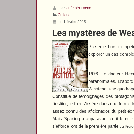
par
Guénaël Eveno
Critique
le 1 février 2015
Les mystères de We
Présenté hors compéti
explorer un cas comple
1976. Le docteur Henr
paranormales. D’abord p
Winstead, une quadragéna
Constitué de témoignages des protagonis
l’institut, le film s’insère dans une forme
assez connu des aficionados du petit écr
Mais Sparling a auparavant écrit le
Buri
s'efforce lors de la première partie
du
Projet