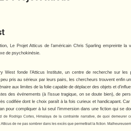
st
tion,
Le Projet Atticus
de l'américain Chris Sparling empreinte la 
xe de psychokinésie.
y West fonde l’Atticus Institute, un centre de recherche sur les
eu pris au sérieux par leurs pairs, les chercheurs trouvent enfin u
ire aux limites de la folie capable de déplacer des objets et d’influe
tes des événements (à l’issue tragique, on se doute bien), de per
 très codifiée dont le choix paraît à la fois curieux et handicapant. Ca
an pour compliquer à lui seul l’immersion dans une fiction qui se d
ed
de Rodrigo Cortes, Himalaya de la contrainte narrative, de quoi demeurer co
 Atticus
de ne pas sombrer dans les excès que permettrait la fiction
. Malheureusemen