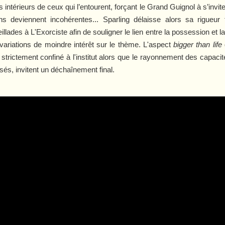
 intérieurs de ceux qui l’entourent, forçant le Grand Guignol à s’invi
ions deviennent incohérentes... Sparling délaisse alors sa rigueur
œillades à
L'Exorciste
afin de souligner le lien entre la possession et
variations de moindre intérêt sur le thème. L'aspect
bigger than life
strictement confiné à l'institut alors que le rayonnement des capacité
ssés, invitent un déchaînement final.