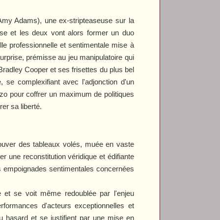
Amy Adams), une ex-stripteaseuse sur la
use et les deux vont alors former un duo
lle professionnelle et sentimentale mise à
urprise, prémisse au jeu manipulatoire qui
Bradley Cooper et ses frisettes du plus bel
e, se complexifiant avec l'adjonction d'un
Mazo pour coffrer un maximum de politiques
er sa liberté.
rouver des tableaux volés, muée en vaste
r une reconstitution véridique et édifiante
s empoignades sentimentales concernées
e et se voit même redoublée par l'enjeu
erformances d'acteurs exceptionnelles et
hasard et se justifient par une mise en