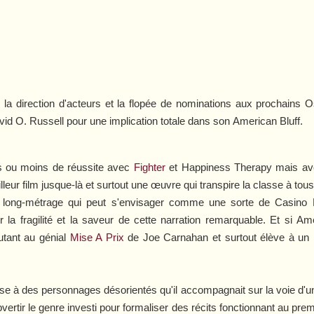
, la direction d'acteurs et la flopée de nominations aux prochains 
avid O. Russell pour une implication totale dans son
American Bluff
.
us ou moins de réussite avec
Fighter
et
Happiness Therapy
mais a
lleur film jusque-là et surtout une œuvre qui transpire la classe à tou
long-métrage qui peut s'envisager comme une sorte de
Casino
E
r la fragilité et la saveur de cette narration remarquable. Et si
Ame
utant au génial
Mise A Prix
de Joe Carnahan et surtout élève à un 
esse à des personnages désorientés qu'il accompagnait sur la voie d'u
vertir le genre investi pour formaliser des récits fonctionnant au prem