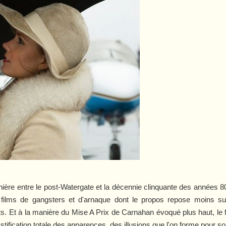
nière entre le post-Watergate et la décennie clinquante des années 8
ar, films de gangsters et d'arnaque dont le propos repose moins s
s. Et à la manière du
Mise A Prix
de Carnahan évoqué plus haut, le f
tification totale des apparences, des illusions que l'on forme pour so