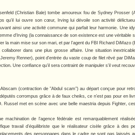
Rosenfeld (Christian Bale) tombe amoureux fou de Sydney Prosser (
'il lui ouvre son cœur, Irving lui dévoile son activité délictue
ouvant ainsi une activité commune qui parfait leur harmonie. Une idy
emme d'Irving (la connaissance de son existence est une véritable s
rder la main mise sur son mari, et par l'agent du FBI Richard DiMazo (
à collaborer dans une plus grosse affaire. Une situation inextricabl
 (Jeremy Renner), point d'entrée du vaste coup de filet rêvé par Di
ction. Une confiance qu'il sera contraint de manipuler s'il veut recouvr
on Abscam (contraction de "Abdul scam") au départ conçue pour ret
 députés corrompus grâce à de faux cheiks, ce n'est pas pour en livre
e O. Russel met en scène avec une belle maestria depuis
Fighter
, ce
ue machination de l'agence fédérale est remarquablement réalisé
que travail d'équilibriste que le réalisateur cisèle grâce à des p
 placements des personnages dans le cadre ne sont pas laissés au 