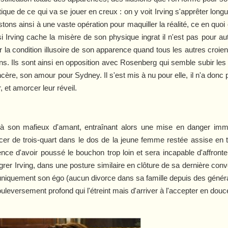
ue de ce qui va se jouer en creux : on y voit Irving s'apprêter long
istons ainsi à une vaste opération pour maquiller la réalité, ce en qu
si Irving cache la misère de son physique ingrat il n'est pas pour au
ur la condition illusoire de son apparence quand tous les autres croien
ons. Ils sont ainsi en opposition avec Rosenberg qui semble subir les é
cère, son amour pour Sydney. Il s'est mis à nu pour elle, il n'a donc
, et amorcer leur réveil.
 à son mafieux d'amant, entraînant alors une mise en danger im
er de trois-quart dans le dos de la jeune femme restée assise en 
e d'avoir poussé le bouchon trop loin et sera incapable d'affronter 
grer Irving, dans une posture similaire en clôture de sa dernière conv
uniquement son égo (aucun divorce dans sa famille depuis des généra
ouleversement profond qui l'étreint mais d'arriver à l'accepter en douc