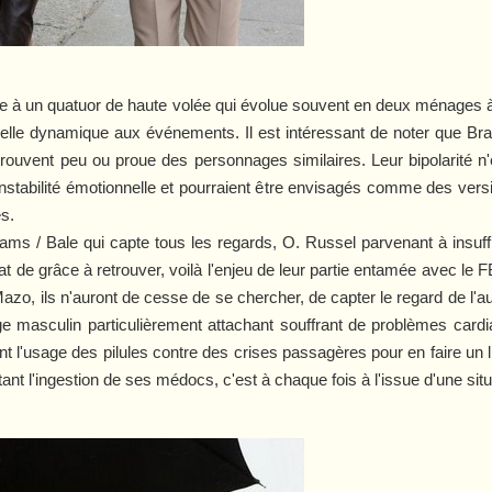
belle à un quatuor de haute volée qui évolue souvent en deux ménages à
elle dynamique aux événements. Il est intéressant de noter que Bra
rouvent peu ou proue des personnages similaires. Leur bipolarité 
instabilité émotionnelle et pourraient être envisagés comme des versio
és.
s / Bale qui capte tous les regards, O. Russel parvenant à insuffle
t de grâce à retrouver, voilà l'enjeu de leur partie entamée avec le F
azo, ils n'auront de cesse de se chercher, de capter le regard de l'
ge masculin particulièrement attachant souffrant de problèmes cardiaqu
nt l'usage des pilules contre des crises passagères pour en faire un 
ant l'ingestion de ses médocs, c'est à chaque fois à l'issue d'une situa