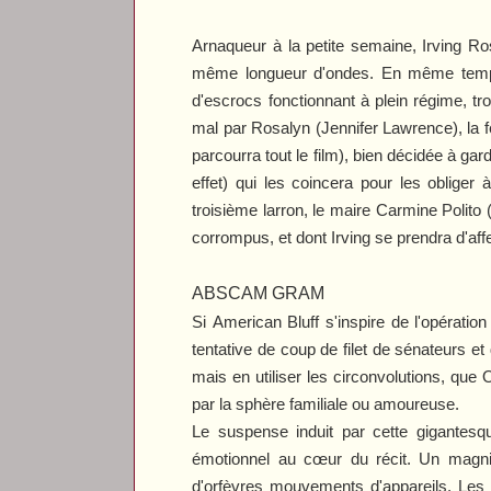
Arnaqueur à la petite semaine, Irving 
même longueur d'ondes. En même temps qu
d'escrocs fonctionnant à plein régime, tr
mal par Rosalyn (Jennifer Lawrence), la f
parcourra tout le film), bien décidée à ga
effet) qui les coincera pour les obliger 
troisième larron, le maire Carmine Polito
corrompus, et dont Irving se prendra d'affe
ABSCAM GRAM
Si
American Bluff
s'inspire de l'opérati
tentative de coup de filet de sénateurs et
mais en utiliser les circonvolutions, qu
par la sphère familiale ou amoureuse.
Le suspense induit par cette gigantesq
émotionnel au cœur du récit. Un magnifi
d'orfèvres mouvements d'appareils. Les