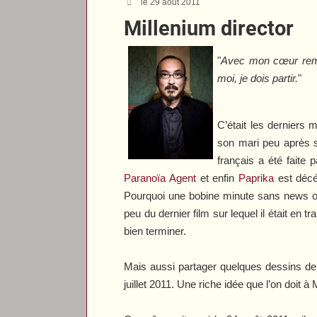
le 29 août 2011
Millenium director
"
Avec mon cœur remp
moi, je dois partir.
"
C’était les derniers 
son mari peu après s
français a été faite 
Paranoïa Agent
et enfin
Paprika
est décé
Pourquoi une bobine minute sans news ou 
peu du dernier film sur lequel il était en tra
bien terminer.
Mais aussi partager quelques dessins de 
juillet 2011. Une riche idée que l’on doit 