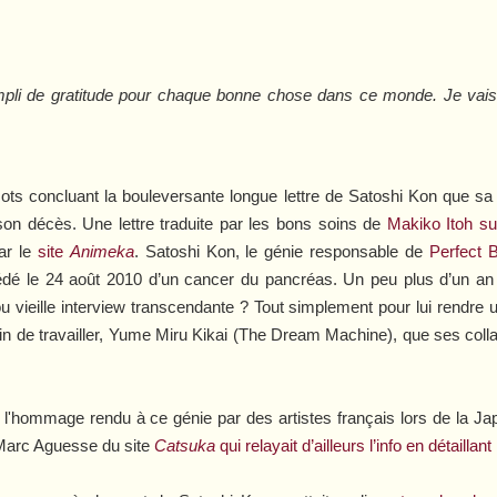
li de gratitude pour chaque bonne chose dans ce monde. Je vais
mots concluant la bouleversante longue lettre de Satoshi Kon que sa
on décès. Une lettre traduite par les bons soins de
Makiko Itoh su
par le
site
Animeka
. Satoshi Kon, le génie responsable de
Perfect 
dé le 24 août 2010 d’un cancer du pancréas. Un peu plus d’un an dé
vieille interview transcendante ? Tout simplement pour lui rendre
in de travailler,
Yume Miru Kikai
(
The Dream Machine
), que ses col
l'hommage rendu à ce génie par des artistes français lors de la Jap
à Marc Aguesse du site
Catsuka
qui relayait d’ailleurs l’info en détaillant