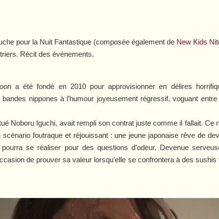
uche pour la Nuit Fantastique (composée également de
New Kids Nit
triers. Récit des événements.
oon
a été fondé en 2010 pour approvisionner en délires horrifiq
de bandes nippones à l’humour joyeusement régressif, voguant entre le
bitué Noboru Iguchi, avait rempli son contrat juste comme il fallait. C
 scénario foutraque et réjouissant : une jeune japonaise rêve de d
ourra se réaliser pour des questions d’odeur. Devenue serveuse
ccasion de prouver sa valeur lorsqu’elle se confrontera à des sushis 