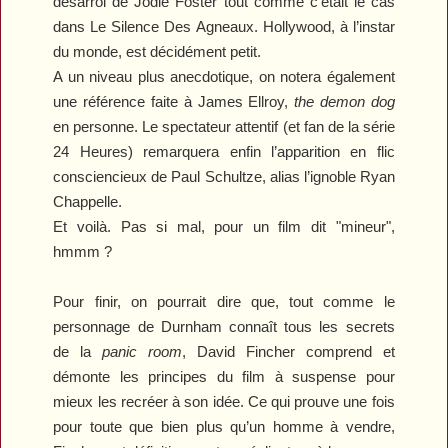
désarroi de Jodie Foster tout comme c’était le cas
dans
Le Silence Des Agneaux
. Hollywood, à l’instar
du monde, est décidément petit.
A un niveau plus anecdotique, on notera également
une référence faite à James Ellroy,
the demon dog
en personne. Le spectateur attentif (et fan de la série
24 Heures
) remarquera enfin l’apparition en flic
consciencieux de Paul Schultze, alias l’ignoble Ryan
Chappelle.
Et voilà. Pas si mal, pour un film dit "mineur",
hmmm ?
Pour finir, on pourrait dire que, tout comme le
personnage de Durnham connaît tous les secrets
de la
panic room
, David Fincher comprend et
démonte les principes du film à suspense pour
mieux les recréer à son idée. Ce qui prouve une fois
pour toute que bien plus qu’un homme à vendre,