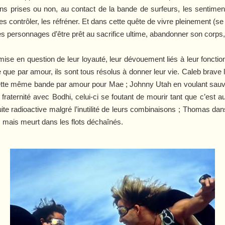
ns prises ou non, au contact de la bande de surfeurs, les sentime
es contrôler, les réfréner. Et dans cette quête de vivre pleinement (se
ces personnages d’être prêt au sacrifice ultime, abandonner son corps, 
ise en question de leur loyauté, leur dévouement liés à leur fonction f
 que par amour, ils sont tous résolus à donner leur vie. Caleb brave l
 cette même bande par amour pour Mae ; Johnny Utah en voulant sauve
ar fraternité avec Bodhi, celui-ci se foutant de mourir tant que c’est
ite radioactive malgré l’inutilité de leurs combinaisons ; Thomas da
 mais meurt dans les flots déchaînés.