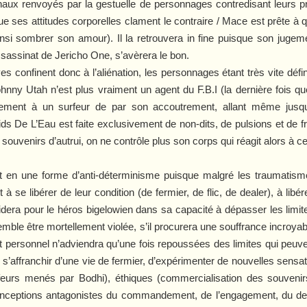
naux renvoyés par la gestuelle de personnages contredisant leurs prop
que ses attitudes corporelles clament le contraire / Mace est prête à qu
ainsi sombrer son amour). Il la retrouvera in fine puisque son juge
ssassinat de Jericho One, s’avèrera le bon.
ves confinent donc à l’aliénation, les personnages étant très vite déf
hnny Utah n’est plus vraiment un agent du F.B.I (la dernière fois q
uellement à un surfeur de par son accoutrement, allant même jusqu
ids De L’Eau
est faite exclusivement de non-dits, de pulsions et de f
es souvenirs d’autrui, on ne contrôle plus son corps qui réagit alors à
nt en une forme d’anti-déterminisme puisque malgré les traumatism
se libérer de leur condition (de fermier, de flic, de dealer), à libére
résidera pour le héros bigelowien dans sa capacité à dépasser les li
semble être mortellement violée, s’il procurera une souffrance incroyab
t personnel n’adviendra qu’une fois repoussées des limites qui peuve
s’affranchir d’une vie de fermier, d’expérimenter de nouvelles sensati
rfeurs menés par Bodhi), éthiques (commercialisation des souveni
conceptions antagonistes du commandement, de l’engagement, du dev