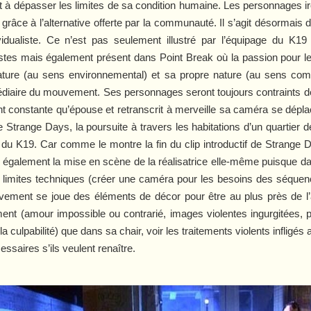
ent à dépasser les limites de sa condition humaine. Les personnages
te grâce à l’alternative offerte par la communauté. Il s’agit désormais
vidualiste. Ce n’est pas seulement illustré par l’équipage du K1
istes mais également présent dans
Point Break
où la passion pour l
ure (au sens environnemental) et sa propre nature (au sens com
édiaire du mouvement. Ses personnages seront toujours contraints de 
t constante qu’épouse et retranscrit à merveille sa caméra se déplaç
de
Strange Days
, la poursuite à travers les habitations d’un quartier
s du
K19
. Car comme le montre la fin du clip introductif de
Strange 
également la mise en scène de la réalisatrice elle-même puisque d
de limites techniques (créer une caméra pour les besoins des séqu
ment se joue des éléments de décor pour être au plus près de l’a
ment (amour impossible ou contrarié, images violentes ingurgitées, p
la culpabilité) que dans sa chair, voir les traitements violents infligé
ssaires s’ils veulent renaître.