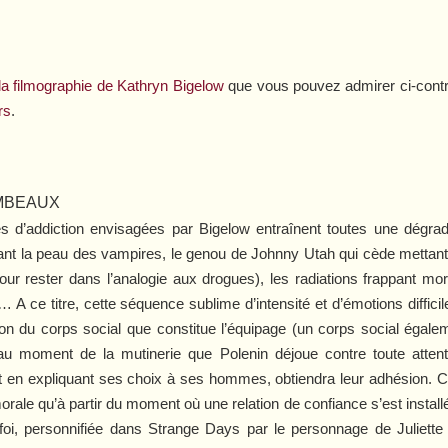
 la filmographie de Kathryn Bigelow
que vous pouvez admirer ci-cont
rs
.
MBEAUX
es d’addiction envisagées par Bigelow entraînent toutes une dégrad
lant la peau des vampires, le genou de Johnny Utah qui cède mettant
 pour rester dans l’analogie aux drogues), les radiations frappant 
 A ce titre, cette séquence sublime d’intensité et d’émotions diffic
on du corps social que constitue l’équipage (un corps social éga
 au moment de la mutinerie que Polenin déjoue contre toute atten
et en expliquant ses choix à ses hommes, obtiendra leur adhésion.
rale qu’à partir du moment où une relation de confiance s’est installée, 
foi, personnifiée dans
Strange Days
par le personnage de Juliette 