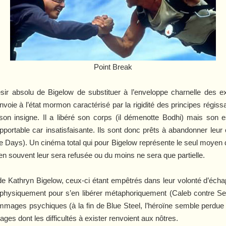
Point Break
désir absolu de Bigelow de substituer à l’enveloppe charnelle des
voie à l’état mormon caractérisé par la rigidité des principes régiss
son insigne. Il a libéré son corps (il démenotte Bodhi) mais son e
upportable car insatisfaisante. Ils sont donc prêts à abandonner leur
e Days
). Un cinéma total qui pour Bigelow représente le seul moyen d
n souvent leur sera refusée ou du moins ne sera que partielle.
s de Kathryn Bigelow, ceux-ci étant empêtrés dans leur volonté d’éch
 physiquement pour s’en libérer métaphoriquement (Caleb contre S
mmages psychiques (à la fin de
Blue Steel
, l’héroïne semble perdue
s dont les difficultés à exister renvoient aux nôtres.