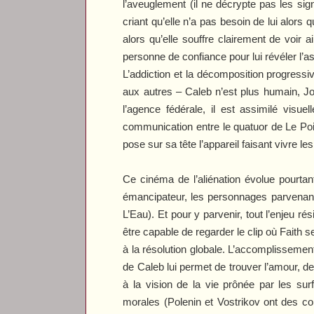
l’aveuglement (il ne décrypte pas les sig
criant qu’elle n’a pas besoin de lui alors 
alors qu’elle souffre clairement de voir 
personne de confiance pour lui révéler l’a
L’addiction et la décomposition progressi
aux autres – Caleb n’est plus humain, Jo
l’agence fédérale, il est assimilé vis
communication entre le quatuor de
Le Po
pose sur sa tête l’appareil faisant vivre l
Ce cinéma de l’aliénation évolue pourta
émancipateur, les personnages parvenant à 
L’Eau
). Et pour y parvenir, tout l’enjeu 
être capable de regarder le clip où Faith 
à la résolution globale. L’accomplissemen
de Caleb lui permet de trouver l’amour, de 
à la vision de la vie prônée par les su
morales (Polenin et Vostrikov ont des 