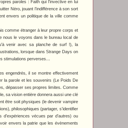
res paroles : Faith qui l’invective en lui
itter Néro, jouant l’indifférence à son sort
ment envers un politique de la ville comme
inis comme étranger à leur propre corps et
ue nous le voyons dans le bureau local de
’à venir avec sa planche de surf !), la
rustrations, lorsque dans
Strange Days
on
 ces stimulations perverses…
es engendrés, il se montre effectivement
r la parole et les souvenirs (
Le Poids De
mites, dépasser ses propres limites. Comme
le, sa vision entière donnera aussi une clé
nt être soit physiques (le devenir vampire
ons), philosophiques (partager, s’identifier
rs d’expériences vécues par d’autres) ou
oir envers la patrie que les évènements