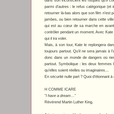
dans son inconscient les risques qu’il c
parmi d’autres : le refus catégorique (et 
retourner là-bas alors que son film n’est p
jambes, ou bien retourner dans cette ville
qui est au cœur de sa marche en avant. L
contrôler pendant un moment. Avec Kate Hep
qui il ira voler.
Mais, à son tour, Kate le replongera dans 
toujours partout. Qu’il ne sera jamais à
donc dans un monde de dangers où rien 
partout. Symbolique : les deux femmes lu
qu’elles soient réelles ou imaginaires…
En sécurité nulle part ? Quoi d’étonnant à
H COMME ICARE
"
I have a dream…
"
Révérend Martin Luther King.