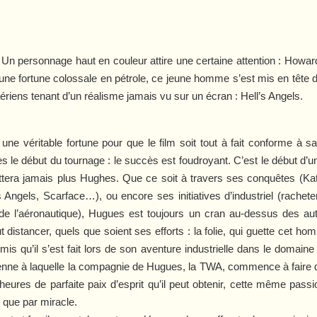
s
. Un personnage haut en couleur attire une certaine attention : Howa
d’une fortune colossale en pétrole, ce jeune homme s’est mis en tête 
riens tenant d’un réalisme jamais vu sur un écran :
Hell’s Angels
.
ne véritable fortune pour que le film soit tout à fait conforme à sa 
 le début du tournage : le succès est foudroyant. C’est le début d’
ttera jamais plus Hughes. Que ce soit à travers ses conquêtes (K
s Angels
,
Scarface
…), ou encore ses initiatives d’industriel (rach
s de l’aéronautique), Hugues est toujours un cran au-dessus des a
 distancer, quels que soient ses efforts : la folie, qui guette cet hom
is qu’il s’est fait lors de son aventure industrielle dans le domaine d
nne à laquelle la compagnie de Hugues, la TWA, commence à faire de
s heures de parfaite paix d’esprit qu’il peut obtenir, cette même pass
t que par miracle.