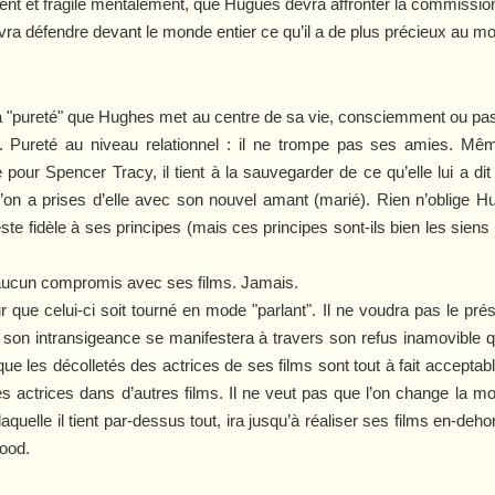
ent et fragile mentalement, que Hugues devra affronter la commission
ra défendre devant le monde entier ce qu’il a de plus précieux au mon
r la "pureté" que Hughes met au centre de sa vie, consciemment ou pas.
on. Pureté au niveau relationnel : il ne trompe pas ses amies. M
ur Spencer Tracy, il tient à la sauvegarder de ce qu’elle lui a dit re
n a prises d’elle avec son nouvel amant (marié). Rien n’oblige Hu
l reste fidèle à ses principes (mais ces principes sont-ils bien les si
it aucun compromis avec ses films. Jamais.
ur que celui-ci soit tourné en mode "parlant". Il ne voudra pas le pré
son intransigeance se manifestera à travers son refus inamovible qu
e les décolletés des actrices de ses films sont tout à fait accepta
s actrices dans d’autres films. Il ne veut pas que l’on change la m
laquelle il tient par-dessus tout, ira jusqu’à réaliser ses films en-de
wood.