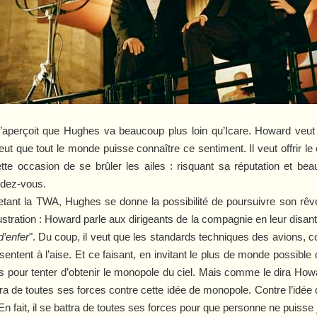
s’aperçoit que Hughes va beaucoup plus loin qu’Icare. Howard veut le
t que tout le monde puisse connaître ce sentiment. Il veut offrir le c
tte occasion de se brûler les ailes : risquant sa réputation et beau
ndez-vous.
etant la TWA, Hughes se donne la possibilité de poursuivre son rêv
tration : Howard parle aux dirigeants de la compagnie en leur disant
 d’enfer
". Du coup, il veut que les standards techniques des avions,
ntent à l’aise. Et ce faisant, en invitant le plus de monde possible d
s pour tenter d’obtenir le monopole du ciel. Mais comme le dira How
ra de toutes ses forces contre cette idée de monopole. Contre l’idé
 En fait, il se battra de toutes ses forces pour que personne ne puisse