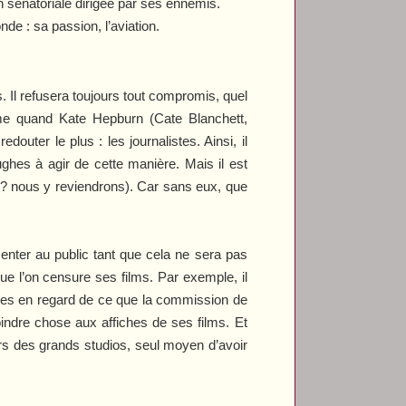
 sénatoriale dirigée par ses ennemis.
de : sa passion, l’aviation.
 Il refusera toujours tout compromis, quel
ême quand Kate Hepburn (Cate Blanchett,
douter le plus : les journalistes. Ainsi, il
ghes à agir de cette manière. Mais il est
ens ? nous y reviendrons). Car sans eux, que
senter au public tant que cela ne sera pas
e l’on censure ses films. Par exemple, il
bles en regard de ce que la commission de
oindre chose aux affiches de ses films. Et
hors des grands studios, seul moyen d’avoir