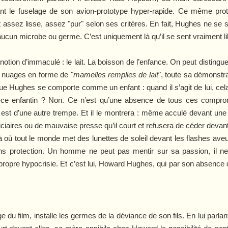
le fuselage de son avion-prototype hyper-rapide. Ce même prototy
it assez lisse, assez "pur" selon ses critères. En fait, Hughes ne se 
s aucun microbe ou germe. C’est uniquement là qu’il se sent vraiment lib
notion d’immaculé : le lait. La boisson de l’enfance. On peut distingu
s nuages en forme de "
mamelles remplies de lait
", toute sa démonstra
que Hughes se comporte comme un enfant : quand il s’agit de lui, cela 
t-ce enfantin ? Non. Ce n’est qu’une absence de tous ces comprom
 est d’une autre trempe. Et il le montrera : même acculé devant une 
iciaires ou de mauvaise presse qu’il court et refusera de céder deva
 là où tout le monde met des lunettes de soleil devant les flashes av
sans protection. Un homme ne peut pas mentir sur sa passion, il ne p
ropre hypocrisie. Et c’est lui, Howard Hughes, qui par son absence 
u film, installe les germes de la déviance de son fils. En lui parlan