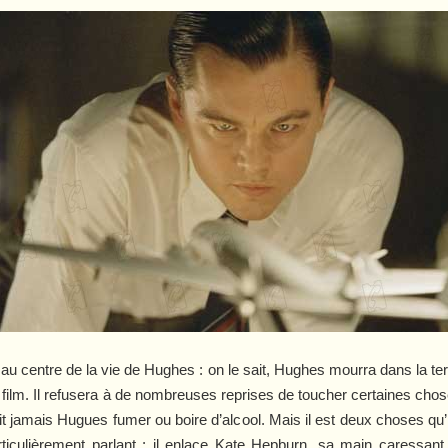
au centre de la vie de Hughes : on le sait, Hughes mourra dans la te
s du film. Il refusera à de nombreuses reprises de toucher certaines ch
 jamais Hugues fumer ou boire d’alcool. Mais il est deux choses qu’i
rticulièrement parlant : il enlace Kate Hepburn, sa main caressant