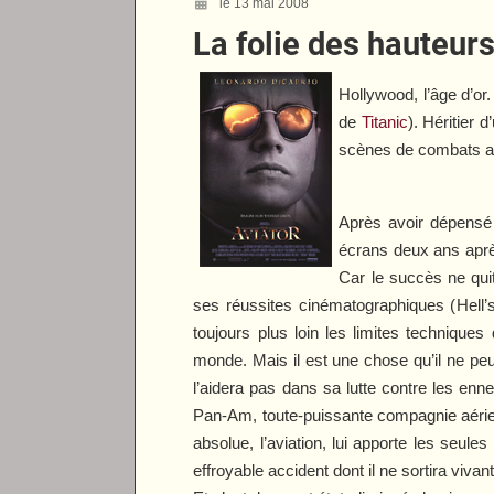
le 13 mai 2008
La folie des hauteur
Hollywood, l’âge d’or
de
Titanic
). Héritier 
scènes de combats aé
Après avoir dépensé u
écrans deux ans après
Car le succès ne qui
ses réussites cinématographiques (
Hell’
toujours plus loin les limites technique
monde. Mais il est une chose qu’il ne peut
l’aidera pas dans sa lutte contre les ennem
Pan-Am, toute-puissante compagnie aérie
absolue, l’aviation, lui apporte les seule
effroyable accident dont il ne sortira vivan