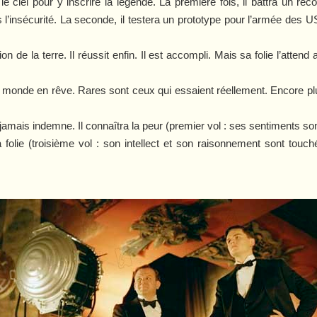
e ciel pour y inscrire la légende. La première fois, il battra un reco
’insécurité. La seconde, il testera un prototype pour l’armée des US
ion de la terre. Il réussit enfin. Il est accompli. Mais sa folie l’attend
le monde en rêve. Rares sont ceux qui essaient réellement. Encore plu
amais indemne. Il connaîtra la peur (premier vol : ses sentiments sont
folie (troisième vol : son intellect et son raisonnement sont touché