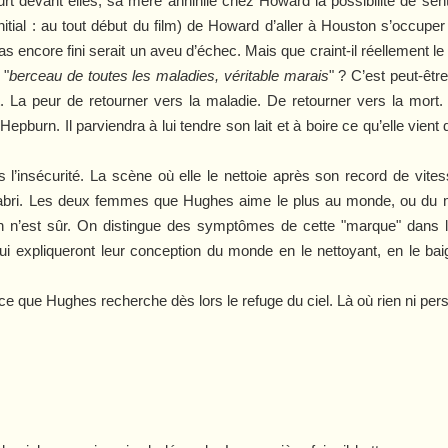
ourt devant elles, sa mère annihile chez Howard la possibilité de s
initial : au tout début du film) de Howard d’aller à Houston s’occuper
as encore fini serait un aveu d’échec. Mais que craint-il réellement l
 "
berceau de toutes les maladies, véritable marais
" ? C’est peut-êtr
a peur de retourner vers la maladie. De retourner vers la mort. Et
burn. Il parviendra à lui tendre son lait et à boire ce qu’elle vient d
l’insécurité. La scène où elle le nettoie après son record de vitesse
 l’abri. Les deux femmes que Hughes aime le plus au monde, ou du m
n’est sûr. On distingue des symptômes de cette "marque" dans l’
i expliqueront leur conception du monde en le nettoyant, en le ba
 ce que Hughes recherche dès lors le refuge du ciel. Là où rien ni pers