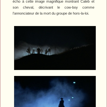
écho à cette image magnifique montrant Caleb et
son cheval, décrivant le cow-boy comme
l’annonciateur de la mort du groupe de hors-la-loi.