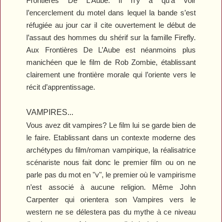
Frontières De L’Aube
. Il n’y a qu’à voir
l’encerclement du motel dans lequel la bande s’est
réfugiée au jour car il cite ouvertement le début de
l’assaut des hommes du shérif sur la famille Firefly.
Aux Frontières De L’Aube
est néanmoins plus
manichéen que le film de Rob Zombie, établissant
clairement une frontière morale qui l’oriente vers le
récit d’apprentissage.
VAMPIRES...
Vous avez dit vampires? Le film lui se garde bien de
le faire. Etablissant dans un contexte moderne des
archétypes du film/roman vampirique, la réalisatrice
scénariste nous fait donc le premier film ou on ne
parle pas du mot en "v", le premier où le vampirisme
n’est associé à aucune religion. Même John
Carpenter qui orientera son
Vampires
vers le
western ne se délestera pas du mythe à ce niveau