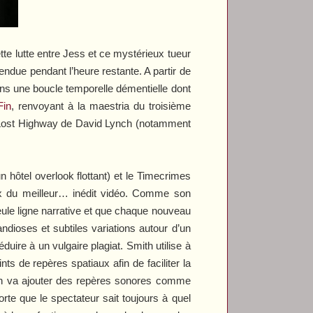
te lutte entre Jess et ce mystérieux tueur
endue pendant l’heure restante. A partir de
ans une boucle temporelle démentielle dont
Fin
, renvoyant à la maestria du troisième
Lost Highway
de David Lynch (notamment
 hôtel overlook flottant) et le
Timecrimes
ix du meilleur… inédit vidéo. Comme son
ule ligne narrative et que chaque nouveau
ndioses et subtiles variations autour d’un
ire à un vulgaire plagiat. Smith utilise à
ts de repères spatiaux afin de faciliter la
ith va ajouter des repères sonores comme
te que le spectateur sait toujours à quel