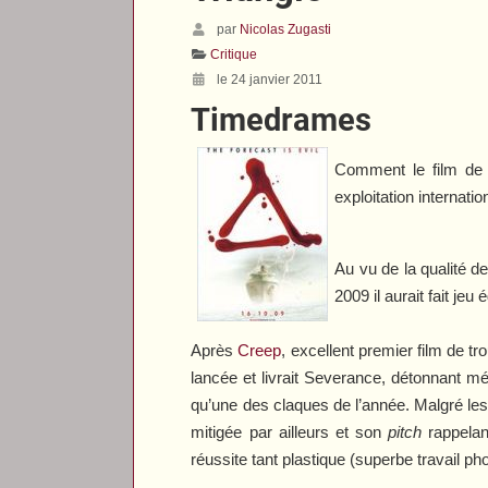
par
Nicolas Zugasti
Critique
le 24 janvier 2011
Timedrames
Comment le film de C
exploitation internati
Au vu de la qualité d
2009 il aurait fait je
Après
Creep
, excellent premier film de t
lancée et livrait
Severance
, détonnant m
qu’une des claques de l’année. Malgré les
mitigée par ailleurs et son
pitch
rappelan
réussite tant plastique (superbe travail ph