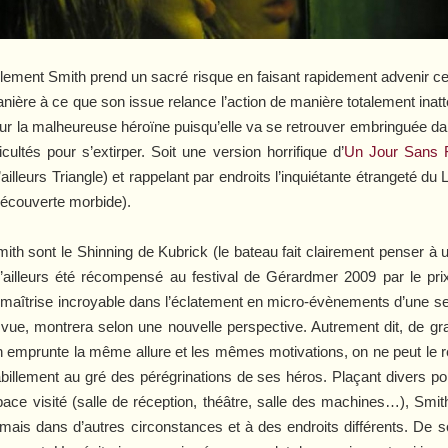
eulement Smith prend un sacré risque en faisant rapidement advenir cet
manière à ce que son issue relance l’action de manière totalement inatt
 pour la malheureuse héroïne puisqu’elle va se retrouver embringuée d
cultés pour s’extirper. Soit une version horrifique d’
Un Jour Sans 
’ailleurs
Triangle
) et rappelant par endroits l’inquiétante étrangeté du
écouverte morbide).
mith sont le
Shinning
de Kubrick (le bateau fait clairement penser à un
’ailleurs été récompensé au festival de Gérardmer 2009 par le pr
 maîtrise incroyable dans l’éclatement en micro-évènements d’une se
vue, montrera selon une nouvelle perspective. Autrement dit, de gra
emprunte la même allure et les mêmes motivations, on ne peut le rédu
billement au gré des pérégrinations de ses héros. Plaçant divers poin
pace visité (salle de réception, théâtre, salle des machines…), Sm
ais dans d’autres circonstances et à des endroits différents. De sor