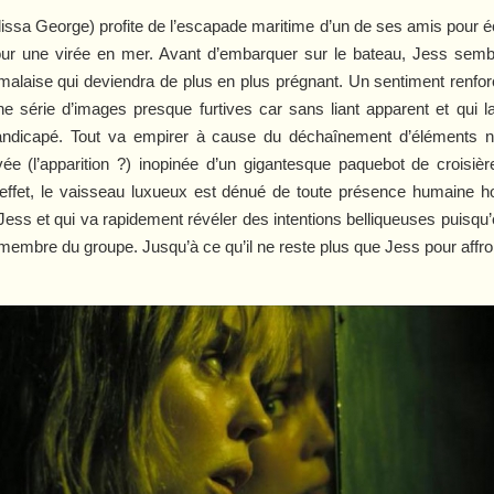
issa George) profite de l’escapade maritime d’un de ses amis pour éc
pour une virée en mer. Avant d’embarquer sur le bateau, Jess sem
malaise qui deviendra de plus en plus prégnant. Un sentiment renfo
 série d’images presque furtives car sans liant apparent et qui laiss
handicapé. Tout va empirer à cause du déchaînement d’éléments n
ivée (l’apparition ?) inopinée d’un gigantesque paquebot de croisiè
effet, le vaisseau luxueux est dénué de toute présence humaine ho
ess et qui va rapidement révéler des intentions belliqueuses puisqu
 membre du groupe. Jusqu’à ce qu’il ne reste plus que Jess pour affr