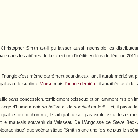
hristopher Smith a-t-il pu laisser aussi insensible les distributeu
onale dans les abîmes de la sélection d’inédits vidéos de l’édition 20
e
Triangle
c’est même carrément scandaleux tant il aurait mérité sa p
u égal avec le sublime
Morse
mais
l’année dernière
, il aurait écrasé de
rouille sans concession, terriblement poisseux et brillamment mis en 
élange d’humour noir
so british
et de
survival
en forêt. Ici, il passe 
 qualités du bonhomme, le fait qu’il ne soit pas exploité sur les écr
t le mauvais souvenir du
Vaisseau De L’Angoisse
de Steve Beck, d
otographique) que scénaristique (Smith signe une fois de plus le scénar