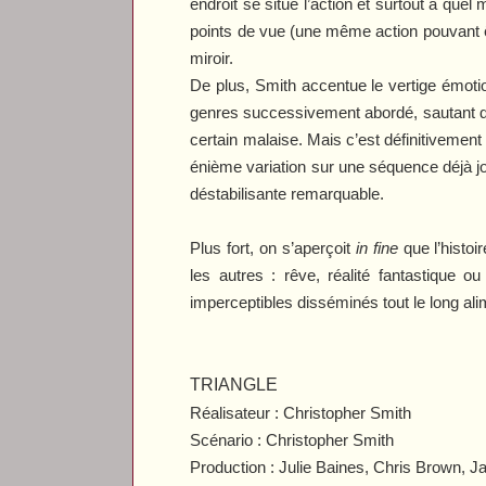
endroit se situe l’action et surtout à que
points de vue (une même action pouvant êtr
miroir.
De plus, Smith accentue le vertige émotio
genres successivement abordé, sautant du
certain malaise. Mais c’est définitiveme
énième variation sur une séquence déjà jo
déstabilisante remarquable.
Plus fort, on s’aperçoit
in fine
que l’histoi
les autres : rêve, réalité fantastique o
imperceptibles disséminés tout le long ali
TRIANGLE
Réalisateur : C
hristopher Smith
Scénario : Christopher Smith
Production : Julie Baines, Chris Brown,