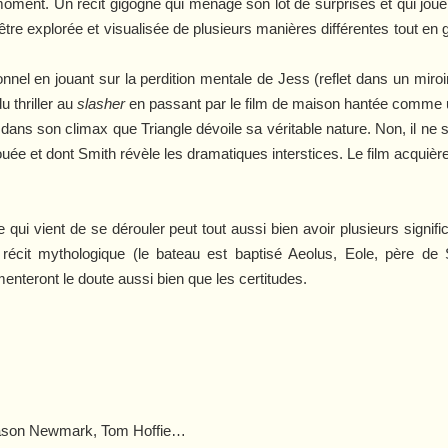
l moment. Un récit gigogne qui ménage son lot de surprises et qui jou
e explorée et visualisée de plusieurs manières différentes tout en ga
nnel en jouant sur la perdition mentale de Jess (reflet dans un miroir
 thriller au
slasher
en passant par le film de maison hantée comme u
nt dans son climax que
Triangle
dévoile sa véritable nature. Non, il ne 
uée et dont Smith révèle les dramatiques interstices. Le film acquière
re qui vient de se dérouler peut tout aussi bien avoir plusieurs signif
u récit mythologique (le bateau est baptisé Aeolus, Eole, père de
menteront le doute aussi bien que les certitudes.
 Jason Newmark, Tom Hoffie…