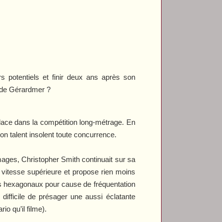
rs potentiels et finir deux ans après son
11 de Gérardmer ?
lace dans la compétition long-métrage. En
 son talent insolent toute concurrence.
images, Christopher Smith continuait sur sa
la vitesse supérieure et propose rien moins
ans hexagonaux pour cause de fréquentation
ifficile de présager une aussi éclatante
io qu’il filme).